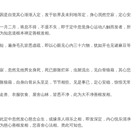
因是自觉其心渐渐入定，发于欲界及未到地等定，身心泯然空寂，定心安
一月二月，将息不得，不退不失，即于定中忽觉身心运动八触而发者，所
为知息道根本禅定善根发相。
短，遍身毛孔皆悉虚疏，即以心眼见心内三十六物，犹如开仓见诸麻豆等
寂，忽然见他男女身死，死已膨胀烂坏，虫脓流出，见白骨狼藉，其心悲
胀狼藉，自身白骨从头至足，节节相拄。见是事已，定心安稳，惊悟无常
走兽、衣服饮食、屋舍山林，皆悉不净，此为大不净善根发相。
此定中忽然发心慈念众生，或缘亲人得乐之相，即发深定，内心悦乐清净
为慈心善根发相，悲喜舍心法相。类此可知也。