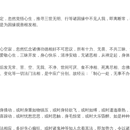
定，忽然觉悟心生，推寻三世无明、行等诸因缘中不见人我，即离断常，
是为因缘观善根发相。
心空寂，忽然忆念诸佛功德相好不可思议，所有十力、无畏、不共三昧、
爱敬心生，三昧开发，身心快乐，清净安稳，无诸恶相，从禅定起，身体
后发无常、苦、空、无我、不净、世间可厌、食不净相、死离尽相、念佛
、变化等一切法门法相，是中应广分别。故经云：「制心一处，无事不办
身搔动，或时身重如物镇压，或时身轻欲飞，或时如缚，或时逶迤垂熟，
喜躁动，或时忧愁悲思，或时恶触，身毛惊竖，或时大乐昏醉。如是种种
法相应，多好失心癫狂。或时诸鬼神等知人念着其法，即加势力，令以诸