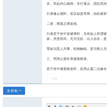
伏。而起内心颠倒，专行鬼法，惑乱世间
行者修止观时，若证如是等禅，由此诸邪
二者，辨真正禅发相。
行者若于坐中发诸禅时，无有如上所谓诸
寂，厌患世间，无为无欲，出入自在，是
譬如与恶人共事，恒相触恼。若与善人共
三、明用止观长养诸善根者。
若于坐中诸善根发时，应用止观二法修令
回复
发新帖