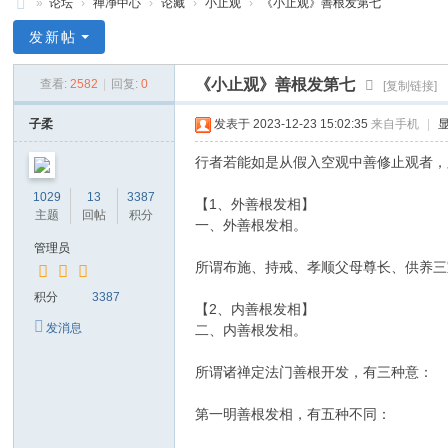
»
论坛
›
禅净中心
›
论藏
›
小止观
›
《小止观》善根发第七
禅
发新帖
净
《小止观》善根发第七
查看:
2582
|
回复:
0
[复制链接]
中
心
子柔
发表于 2023-12-23 15:02:35
来自手机
|
行者若能如是从假入空观中善修止观者，
1029
13
3387
【1、外善根发相】
主题
回帖
积分
一、外善根发相。
管理员
所谓布施、持戒、孝顺父母尊长、供养三
积分
3387
【2、内善根发相】
发消息
二、内善根发相。
所谓诸禅定法门善根开发，有三种意：
第一明善根发相，有五种不同：