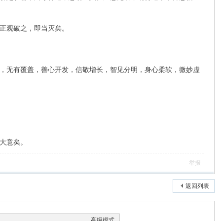
正观破之，即当灭矣。
，无有覆盖，善心开发，信敬增长，智见分明，身心柔软，微妙虚
大意矣。
举报
返回列表
高级模式