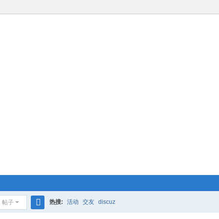
热搜:
活动
交友
discuz
帖子
搜