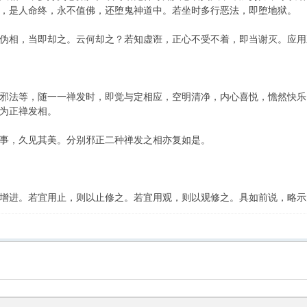
，是人命终，永不值佛，还堕鬼神道中。若坐时多行恶法，即堕地狱。
伪相，当即却之。云何却之？若知虚诳，正心不受不着，即当谢灭。应用
邪法等，随一一禅发时，即觉与定相应，空明清净，内心喜悦，憺然快乐
为正禅发相。
事，久见其美。分别邪正二种禅发之相亦复如是。
增进。若宜用止，则以止修之。若宜用观，则以观修之。具如前说，略示