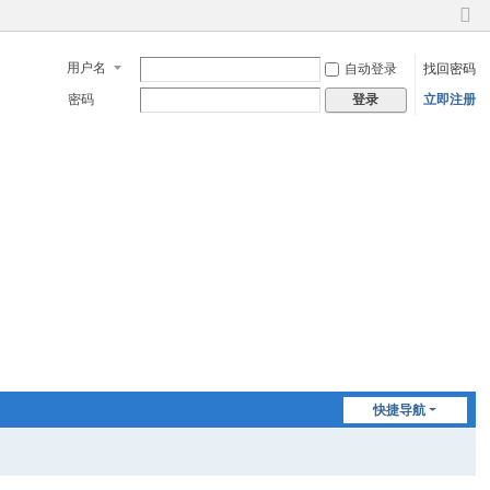
切
换
用户名
自动登录
找回密码
到
窄
密码
立即注册
登录
版
快捷导航