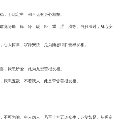
稳，于此定中，都不见有身心相貌。
谓觉身痛、痒、冷、暖、轻、重、涩、滑等。当触法时，身心安
，心大惊喜，寂静安快，是为随息特胜善根发相。
喜，厌患所爱，此为九想善根发相。
，厌患五欲，不着我人，此是背舍善根发相。
，不可为喻。中人怨人，乃至十方五道众生，亦复如是。从禅定