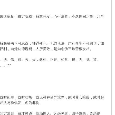
破诸执见，得定安稳，解慧开发，心生法喜，不念世间之事，乃至
解脱等法不可思议；神通变化、无碍说法、广利众生不可思议；如
轻利，自觉功德巍巍，人所爱敬，是为念佛三昧善根发相。
、法、僧、戒、舍、天，念处、正勤、如意、根、力、觉、道、
。」??
或时煎寒，或时壮热，或见种种诸异境界，或时其心暗蔽，或时起
邪法与禅俱发，名为邪伪。
邪定邪智，辩才神通，惑动世人。凡愚见者，谓得道果，皆悉信