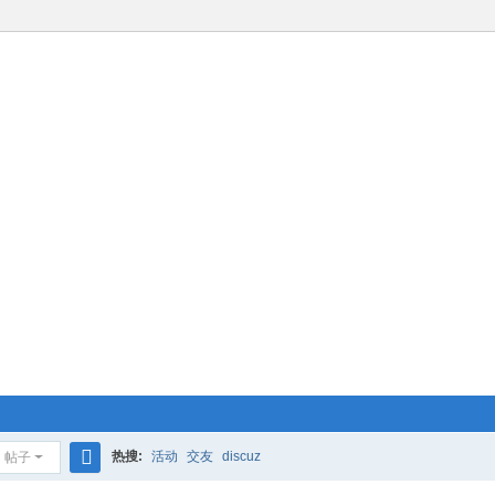
热搜:
活动
交友
discuz
帖子
搜