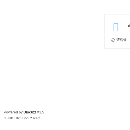
请稍候...
Powered by
Discuz!
X3.5
© 2001-2026
Discuz! Team
.