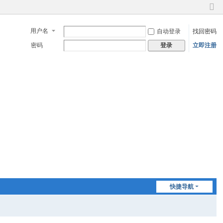
切
换
用户名
自动登录
找回密码
到
窄
密码
立即注册
登录
版
快捷导航