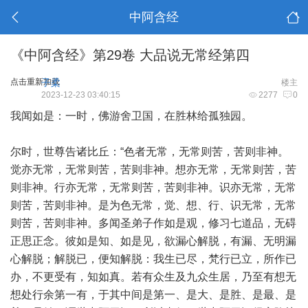
中阿含经
《中阿含经》第29卷 大品说无常经第四
点击重新加载
子柔
楼主
2023-12-23 03:40:15
2277
0
我闻如是：一时，佛游舍卫国，在胜林给孤独园。
尔时，世尊告诸比丘：“色者无常，无常则苦，苦则非神。
觉亦无常，无常则苦，苦则非神。想亦无常，无常则苦，苦
则非神。行亦无常，无常则苦，苦则非神。识亦无常，无常
则苦，苦则非神。是为色无常，觉、想、行、识无常，无常
则苦，苦则非神。多闻圣弟子作如是观，修习七道品，无碍
正思正念。彼如是知、如是见，欲漏心解脱，有漏、无明漏
心解脱；解脱已，便知解脱：我生已尽，梵行已立，所作已
办，不更受有，知如真。若有众生及九众生居，乃至有想无
想处行余第一有，于其中间是第一、是大、是胜、是最、是