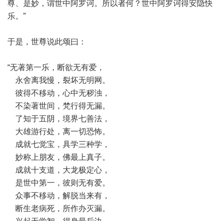
尊、是妙，谓世中阿罗诃。所以者何？世中阿罗诃得安隐快
乐。”
于是，世尊说此颂曰：
“无著第一乐，断欲无有爱，
永舍离我慢，裂坏无明网。
彼得不移动，心中无秽浊，
不染著世间，梵行得无漏。
了知于五阴，境界七善法，
大雄游行处，离一切恐怖。
成就七觉宝，具学三种学，
妙称上朋友，佛最上真子。
成就十支道，大龙极定心，
是世中第一，彼则无有爱。
众事不移动，解脱当来有，
断生老病死，所作办灭漏。