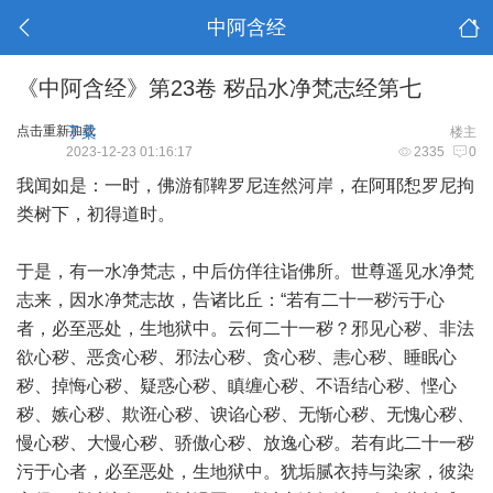
中阿含经
《中阿含经》第23卷 秽品水净梵志经第七
点击重新加载
子柔
楼主
2023-12-23 01:16:17
2335
0
我闻如是：一时，佛游郁鞞罗尼连然河岸，在阿耶惒罗尼拘
类树下，初得道时。
于是，有一水净梵志，中后仿佯往诣佛所。世尊遥见水净梵
志来，因水净梵志故，告诸比丘：“若有二十一秽污于心
者，必至恶处，生地狱中。云何二十一秽？邪见心秽、非法
欲心秽、恶贪心秽、邪法心秽、贪心秽、恚心秽、睡眠心
秽、掉悔心秽、疑惑心秽、瞋缠心秽、不语结心秽、悭心
秽、嫉心秽、欺诳心秽、谀谄心秽、无惭心秽、无愧心秽、
慢心秽、大慢心秽、骄傲心秽、放逸心秽。若有此二十一秽
污于心者，必至恶处，生地狱中。犹垢腻衣持与染家，彼染