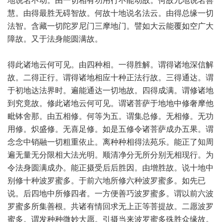
地说名不动。由一切相有功用行不能动故。何故九地说名善
慧。由得最胜无碍智故。何故十地说名法云。由得总缘一切
法智。含藏一切陀罗尼门三摩地门。譬如大云能覆如空广大
障故。又于法身能圆满故。
得此诸地云何可见。由四种相。一得胜解。谓得诸地深信解
故。二得正行。谓得诸地相应十种正法行故。三得通达。谓
于初地达法界时。遍能通达一切地故。四得成满。谓修诸地
到究竟故。修此诸地云何可见。谓诸菩萨于地地中修奢摩他
毗钵舍那。由五相修。何等为五。谓集总修。无相修。无功
用修。炽盛修。无喜足修。如是五修令诸菩萨成办五果。谓
念念中销融一切粗重依止。离种种相得法苑乐。能正了知周
遍无量无分限相大法光明。顺清净分无所分别无相现行。为
令法身圆满成办。能正摄受后后胜因。由增胜故。说十地中
别修十种波罗蜜多。于前六地所修六种波罗蜜多。如先已
说。后四地中所修四者。一方便善巧波罗蜜多。谓以前六波
罗蜜多所集善根。共诸有情回求无上正等菩提故。二愿波罗
蜜多。谓发种种微妙大愿。引摄当来波罗蜜多殊胜众缘故。