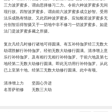
三力波罗蜜多。谓由思择修习二力。令前六种波罗蜜多无间
现行故。四智波罗蜜多。谓由前六波罗蜜多成立妙智。受用
法乐成熟有情故。又此四种波罗蜜多。应知般若波罗蜜多无
分别智后得智摄又于一切地中非不修习一切波罗蜜多。如是
法门是波罗蜜多藏之所摄。
复次凡经几时修行诸地可得圆满。有五补特伽罗经三无数大
劫谓胜解行补特伽罗。经初无数大劫修行圆满。清净增上意
乐行补特伽罗。及有相行无相行补特伽罗。于前六地及第七
地经第二无数大劫修行圆满。即此无功用行补特伽罗。从此
已上至第十地。经第三无数大劫修行圆满。此中有颂。
清净增上力 坚固心升进
名菩萨初修 无数三大劫