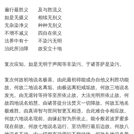
遍行最胜义 及与胜流义
如是无摄义 相续无别义
无杂染净义 种种无别义
不增不减义 四自在依义
法界中有十 不染污无明
治此所治障 故安立十地
复次应知。如是无明于声闻等非染污。于诸菩萨是染污。
复次何故初地说名极喜。由此最初得能成办自他义利胜功能
故。何故二地说名离垢。由极远离犯戒垢故。何故三地说名
发光。由无退转等持等至所依止故。大法光明所依止故。何
故四地说名焰慧。由诸菩提分法焚灭一切障故。何故五地名
极难胜。由真谛智与世间智更互相违。合此难合令相应故。
何故六地说名现前。由缘起智为所依止。能令般若波罗蜜多
现在前故。何故七地说名远行。至功用行最后边故。何故八