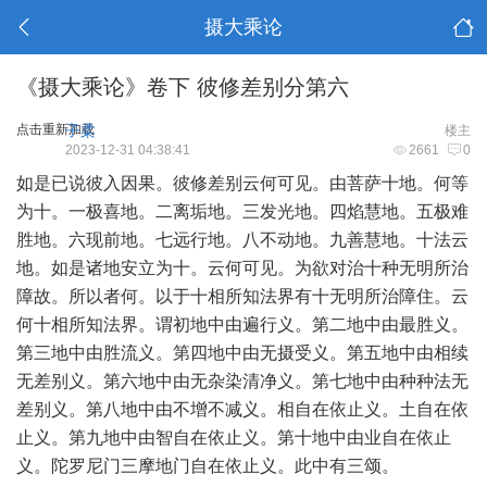
摄大乘论
《摄大乘论》卷下 彼修差别分第六
点击重新加载
子柔
楼主
2023-12-31 04:38:41
2661
0
如是已说彼入因果。彼修差别云何可见。由菩萨十地。何等
为十。一极喜地。二离垢地。三发光地。四焰慧地。五极难
胜地。六现前地。七远行地。八不动地。九善慧地。十法云
地。如是诸地安立为十。云何可见。为欲对治十种无明所治
障故。所以者何。以于十相所知法界有十无明所治障住。云
何十相所知法界。谓初地中由遍行义。第二地中由最胜义。
第三地中由胜流义。第四地中由无摄受义。第五地中由相续
无差别义。第六地中由无杂染清净义。第七地中由种种法无
差别义。第八地中由不增不减义。相自在依止义。土自在依
止义。第九地中由智自在依止义。第十地中由业自在依止
义。陀罗尼门三摩地门自在依止义。此中有三颂。