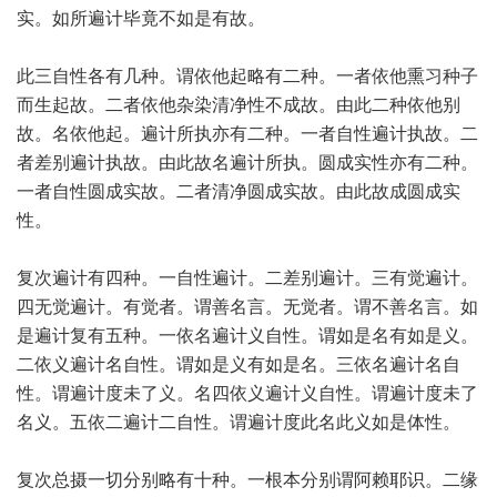
实。如所遍计毕竟不如是有故。
此三自性各有几种。谓依他起略有二种。一者依他熏习种子
而生起故。二者依他杂染清净性不成故。由此二种依他别
故。名依他起。遍计所执亦有二种。一者自性遍计执故。二
者差别遍计执故。由此故名遍计所执。圆成实性亦有二种。
一者自性圆成实故。二者清净圆成实故。由此故成圆成实
性。
复次遍计有四种。一自性遍计。二差别遍计。三有觉遍计。
四无觉遍计。有觉者。谓善名言。无觉者。谓不善名言。如
是遍计复有五种。一依名遍计义自性。谓如是名有如是义。
二依义遍计名自性。谓如是义有如是名。三依名遍计名自
性。谓遍计度未了义。名四依义遍计义自性。谓遍计度未了
名义。五依二遍计二自性。谓遍计度此名此义如是体性。
复次总摄一切分别略有十种。一根本分别谓阿赖耶识。二缘