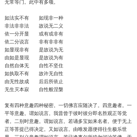
无常等门。此中有多颂。
如法实不有 如现非一种
非法非非法 故说无二义
依一分开显 或有或非有
依二分说言 非有非非有
如显现非有 是故说为无
由如是显现 是故说为有
自然自体无 自性不坚住
如执取不有 故许无自性
由无性故成 后后所依止
无生灭本寂 自性般涅槃
复有四种意趣四种秘密。一切佛言应随决了。四意趣者。一
平等意趣。谓如说言。我昔曾于彼时彼分即名胜观正等觉
者。二别时意趣。谓如说言。若诵多宝如来名者。便于无上
正等菩提已得决定。又如说言。由唯发愿便得往生极乐世