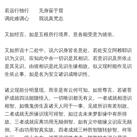
若远行独行 无身寐于窟
调此难调心 我说真梵志
又如经言。如是五根所行境界。意各能受意为彼依。
又如所说十二处中。说六识身皆名意处。若处安立阿赖耶识
识为义识。应知此中余一切识是其相识。若意识识及所依止
是其见识。由彼相识是此见识生缘相故。似义现时能作见识
生依止事。如是名为安立诸识成唯识性。
诸义现前分明显现。而非是有云何可知。如世尊言。若诸菩
萨成就四法能随悟入。一切唯识都无有义。一者成就相违识
相智。如饿鬼傍生及诸天人同于一事。见彼所识有差别故。
二者成就无所缘识现可得智。如过去未来梦影缘中有所得
故。三者成就应离功用无颠倒智。如有义中能缘义识应无颠
倒。不由功用智真实故。四者成就三种胜智随转妙智。何等