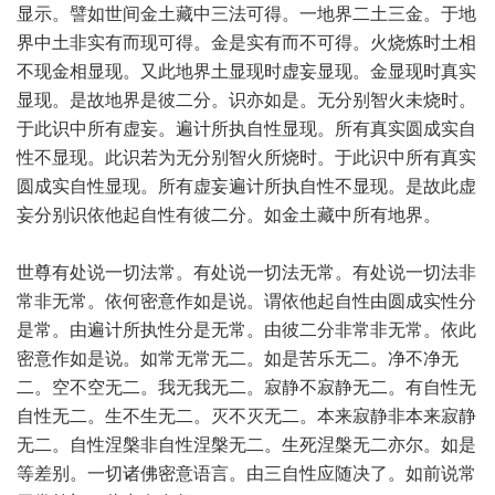
显示。譬如世间金土藏中三法可得。一地界二土三金。于地
界中土非实有而现可得。金是实有而不可得。火烧炼时土相
不现金相显现。又此地界土显现时虚妄显现。金显现时真实
显现。是故地界是彼二分。识亦如是。无分别智火未烧时。
于此识中所有虚妄。遍计所执自性显现。所有真实圆成实自
性不显现。此识若为无分别智火所烧时。于此识中所有真实
圆成实自性显现。所有虚妄遍计所执自性不显现。是故此虚
妄分别识依他起自性有彼二分。如金土藏中所有地界。
世尊有处说一切法常。有处说一切法无常。有处说一切法非
常非无常。依何密意作如是说。谓依他起自性由圆成实性分
是常。由遍计所执性分是无常。由彼二分非常非无常。依此
密意作如是说。如常无常无二。如是苦乐无二。净不净无
二。空不空无二。我无我无二。寂静不寂静无二。有自性无
自性无二。生不生无二。灭不灭无二。本来寂静非本来寂静
无二。自性涅槃非自性涅槃无二。生死涅槃无二亦尔。如是
等差别。一切诸佛密意语言。由三自性应随决了。如前说常