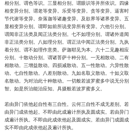
相分别。谓色等识。三显相分别。谓眼识等并所依识。四缘
相变异分别。谓老等变异。乐受等变异。贪等变异。逼害时
节代谢等变异。奈落迦等诸趣变异。及欲界等诸界变异。五
显相变异分别。谓即如前所说变异所有变异。六他引分别。
谓闻非正法类及闻正法类分别。七不如理分别。谓诸外道闻
非正法类分别。八如理分别。谓正法中闻正法类分别。九执
着分别。谓不如理作意类。萨迦耶见为本。六十二见趣相应
分别。十散动分别。谓诸菩萨十种分别。一无相散动。二有
相散动。三增益散动。四损减散动。五一性散动。六异性散
动。七自性散动。八差别散动。九如名取义散动。十如义取
名散动。为对治此十种散动。一切般若波罗蜜多中说无分别
智。如是所治能治应知。具摄般若波罗蜜多义。
若由异门依他起自性有三自性。云何三自性不成无差别。若
由异门成依他起。不即由此成遍计所执及圆成实。若由异门
成遍计所执。不即由此成依他起及圆成实。若由异门成圆成
实不即由此成依他起及遍计所执。