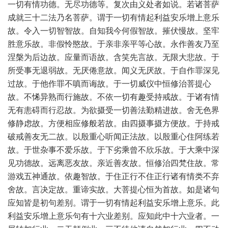
一切有情功德。无尽功德等。复次由义处者如说。若诸菩萨
成就三十二法乃名菩萨。谓于一切有情起利益安乐增上意乐
故。令入一切智智故。自知我今何假智故。摧伏慢故。坚牢
胜意乐故。非假怜愍故。于亲非亲平等心故。永作善友乃至
涅槃为后边故。应量而语故。含笑先言故。无限大悲故。于
所受事无退弱故。无厌倦意故。闻义无厌故。于自作罪深见
过故。于他作罪不嗔而诲故。于一切威仪中恒修治菩提心
故。不悕异熟而行施故。不依一切有趣受持戒故。于诸有情
无有恚碍而行忍故。为欲摄受一切善法勤精进故。舍无色界
修静虑故。方便相应修般若故。由四摄事摄方便故。于持戒
破戒善友无二故。以殷重心听闻正法故。以殷重心住阿练若
故。于世杂事不爱乐故。于下劣乘曾不欣乐故。于大乘中深
见功德故。远离恶友故。亲近善友故。恒修治四梵住故。常
游戏五神通故。依趣智故。于住正行不住正行诸有情类不弃
舍故。言决定故。重谛实故。大菩提心恒为首故。如是诸句
应知皆是初句差别。谓于一切有情起利益安乐增上意乐。此
利益安乐增上意乐句有十六业差别。应知此中十六业者。一