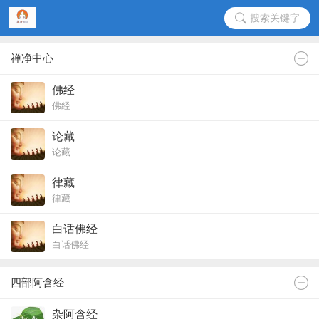
搜索关键字
禅净中心
佛经
佛经
论藏
论藏
律藏
律藏
白话佛经
白话佛经
四部阿含经
杂阿含经