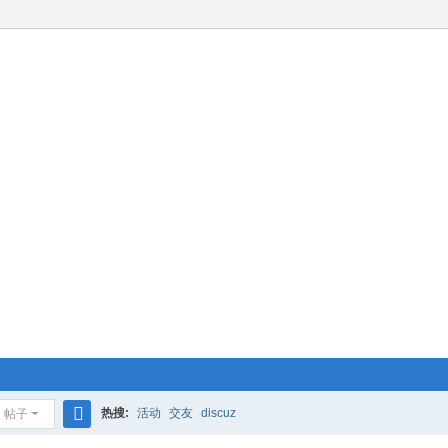
热搜:
活动
交友
discuz
帖子
搜