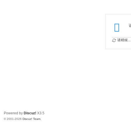
请稍候...
Powered by
Discuz!
X3.5
© 2001-2026
Discuz! Team
.