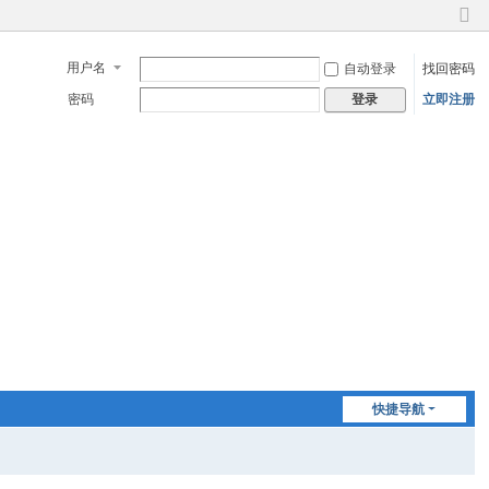
切
换
用户名
自动登录
找回密码
到
窄
密码
立即注册
登录
版
快捷导航