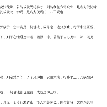
说法无量。若能成就无碍辨才，则能利益六道众生，是名方便随缘
复成就此二种观，是名方便观门，非正观也。
萨欲于一念中具足一切佛法，应修息二边分别止，行于中道正观。
了，则于心性通达中道，圆照二谛。若能于自心见中二谛，则见一
观，则定慧力等，了了见佛性，安住大乘，行步平正，其疾如风，
着，一切佛法皆现在前，成就念佛三昧。
，具足一切诸行波罗密，悟入大菩萨位，则与普贤、文殊为其等