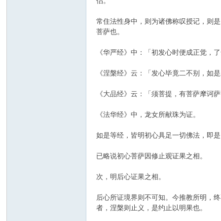
侣。
常住法性身中，则为诸佛称叹授记，则是
菩萨也。
《华严经》中：「初发心时便成正觉，了
《涅槃经》云：「发心毕竟二不别，如是
《大品经》云：「须菩提，有菩萨摩诃萨
《法华经》中，龙女所献珠为证。
如是等经，皆明初心具足一切佛法，即是
已略说初心菩萨因修止观证果之相。
次，明后心证果之相。
后心所证境界则不可知。今推教所明，终
者，涅槃则止义，是约止以明果也。