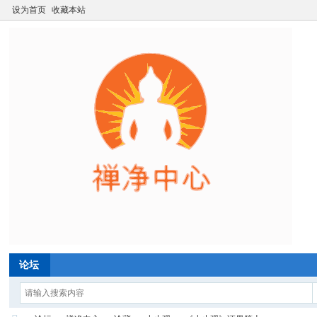
设为首页
收藏本站
论坛