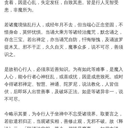
贪着，因是心乱，失定发狂，自致其患。皆是行人无智受
患，非魔所为。
若诸魔境恼乱行人，或经年月不去，但当端心正念坚固，不
惜身命，莫怀忧惧。当诵大乘方等诸经治魔咒，默念诵之，
存念三宝。若出禅定，亦当诵咒自防，忏悔惭愧，及诵波罗
提木叉。邪不干正，久久自灭，魔事众多，说不可尽，善须
识之。
是故初心行人，必须亲近善知识。为有如此等难事，是魔入
人心，能令行者心神狂乱，或喜或忧，因是成患致死。或时
令得诸邪禅定、智慧、神通、陀罗尼，说法教化，人皆信
伏，后即坏人出世善事，及破坏正法。如是等诸异非一，说
不可尽。
今略示其要，为令行人于坐禅中不忘受诸境界。取要言之，
若欲遣邪归正，当观诸实相，善修止观，无邪不破。故《释