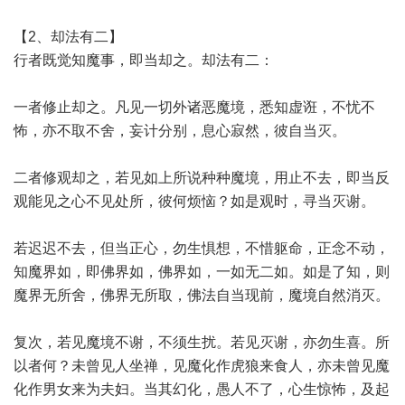
【2、却法有二】
行者既觉知魔事，即当却之。却法有二：
一者修止却之。凡见一切外诸恶魔境，悉知虚诳，不忧不
怖，亦不取不舍，妄计分别，息心寂然，彼自当灭。
二者修观却之，若见如上所说种种魔境，用止不去，即当反
观能见之心不见处所，彼何烦恼？如是观时，寻当灭谢。
若迟迟不去，但当正心，勿生惧想，不惜躯命，正念不动，
知魔界如，即佛界如，佛界如，一如无二如。如是了知，则
魔界无所舍，佛界无所取，佛法自当现前，魔境自然消灭。
复次，若见魔境不谢，不须生扰。若见灭谢，亦勿生喜。所
以者何？未曾见人坐禅，见魔化作虎狼来食人，亦未曾见魔
化作男女来为夫妇。当其幻化，愚人不了，心生惊怖，及起