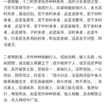
一者精魅，十二时兽变化作种种形色，或作少女老宿之形，
乃至可畏身等非一，恼惑行人。此诸精魅欲恼行人，各当其
时而来，善须识别。若于寅时来者，必是虎兽等。若于卯时
来者，必是兔鹿等。若于辰时来者，必是龙鳖等。若于未时
来者，必是羊等。若于申时来者，必是猿猴等。若于亥时来
者，必是猪等。子时来者，必是鼠等。丑时来者，必是牛
等。行者若见常用此时来，即知其兽精，说其名字诃责，即
当谢灭。
二者堆剔鬼，亦作种种恼触行人。或如虫蝎，缘人头面，钻
刺熠熠，或击枥人两腑之下，或乍抱持于人，或言说音声喧
闹，及作诸兽之形，异相非一，来恼行人。应即觉知，一心
闭目，阴而骂之，作是言：「我今识汝，汝是阎浮提中食火
嗅香偷腊吉支，邪见喜破戒种。我今持戒，终不畏汝。」若
出家人，应诵戒本。若在家人，应诵三皈五戒等。鬼便却
行，匍匐而去。如是若作种种留难、恼人相貌，及余断除之
法，并入禅经中广说。