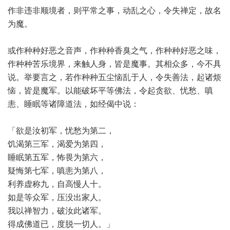
作非违非顺境者，则平常之事，动乱之心，令失禅定，故名
为魔。
或作种种好恶之音声，作种种香臭之气，作种种好恶之味，
作种种苦乐境界，来触人身，皆是魔事。其相众多，今不具
说。举要言之，若作种种五尘恼乱于人，令失善法，起诸烦
恼，皆是魔军。以能破坏平等佛法，令起贪欲、忧愁、嗔
恚、睡眠等诸障道法，如经偈中说：
「欲是汝初军，忧愁为第二，
饥渴第三军，渴爱为第四，
睡眠第五军，怖畏为第六，
疑悔第七军，嗔恚为第八，
利养虚称九，自高慢人十。
如是等众军，压没出家人。
我以禅智力，破汝此诸军。
得成佛道已，度脱一切人。」