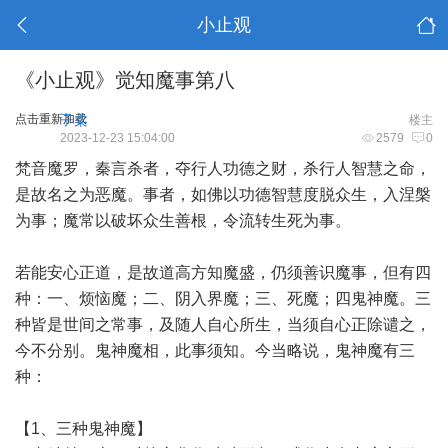
小止观
《小止观》觉知魔事第八
点击重新加载
子柔
楼主
2023-12-23 15:04:00
2579
0
梵音魔罗，秦言杀者，夺行人功德之财，杀行人智慧之命，
是故名之为恶魔。事者，如佛以功德智慧度脱众生，入涅槃
为事；魔常以破坏众生善根，令流转生死为事。
若能安心正道，是故道高方知魔盛，仍须善识魔事，但有四
种：一、烦恼魔；二、阴入界魔；三、死魔；四鬼神魔。三
种皆是世间之常事，及随人自心所生，当须自心正除谴之，
今不分别。鬼神魔相，此事须知。今当略说，鬼神魔有三
种：
【1、三种鬼神魔】