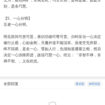
无为，寂然闲旷，永离生死，与苦长别，是得是重。如是分
别，是名巧慧。
【5、一心分明】
五者一心分明。
明见世间可患可恶，善识功德可尊可贵。尔时应当一心决定
修行止观，心如金刚，天魔外道不能沮坏。设使空无所获，
终不回易，是名一心。譬如人行，先须知道通塞之相，然后
决定一心涉路而进，故说巧慧一心。经云：「非智不禅，非
禅不智。」义在此也。
全部回复
看全部
倒序浏览