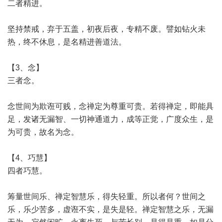
二者精进。
坚持禁戒，弃于五盖，初夜后夜，专精不废。譬如钻火未
热，终不休息，是名精进善道法。
【3、念】
三者念。
念世间为欺诳可贱，念禅定为尊重可贵。若得禅定，即能具
足，发诸无漏智、一切神通道力，成等正觉，广度众生，是
为可贵，故名为念。
【4、巧慧】
四者巧慧。
筹量世间乐、禅定智慧乐，得失轻重。所以者何？世间之
乐，乐少苦多，虚诳不实，是失是轻。禅定智慧之乐，无漏