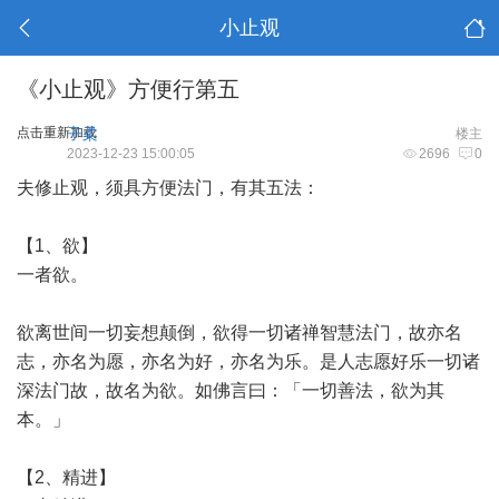
小止观
《小止观》方便行第五
点击重新加载
子柔
楼主
2023-12-23 15:00:05
2696
0
夫修止观，须具方便法门，有其五法：
【1、欲】
一者欲。
欲离世间一切妄想颠倒，欲得一切诸禅智慧法门，故亦名
志，亦名为愿，亦名为好，亦名为乐。是人志愿好乐一切诸
深法门故，故名为欲。如佛言曰：「一切善法，欲为其
本。」
【2、精进】