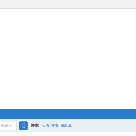
热搜:
活动
交友
discuz
帖子
搜