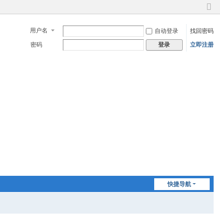
切
换
用户名
自动登录
找回密码
到
窄
密码
立即注册
登录
版
快捷导航