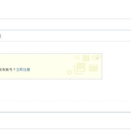
索
层
×
没有账号？
立即注册