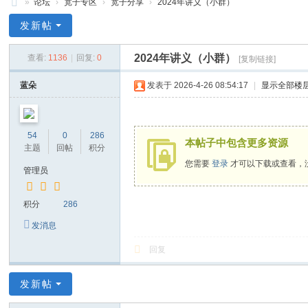
»
论坛
›
宽子专区
›
宽子分享
›
2024年讲义（小群）
禅
发新帖
净
2024年讲义（小群）
查看:
1136
|
回复:
0
[复制链接]
中
心
蓝朵
发表于 2026-4-26 08:54:17
|
显示全部楼
54
0
286
本帖子中包含更多资源
主题
回帖
积分
您需要
登录
才可以下载或查看，
管理员
积分
286
发消息
回复
发新帖