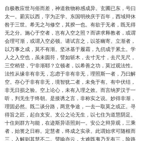
自极教应世与俗而差，神道救物称感成异。玄圃已东，号曰
太一。罽宾以西，字为正学。东国明殃庆于百年，西域辩休
咎于三世。希无之与修空，其揆一也。有欲于无者，既无得
无之分。施心于空者，岂有入空之照？而讲求释教者，或谓
会理可渐，或谓入空必顿。请试言之，以筌幽寄。立渐者，
以万事之成，莫不有渐。坚冰基于履霜，九仞成于累土。学
人之入空也，虽未圆符，譬如斩木，去寸无寸，去尺无尺，
三空稍登，宁非渐耶？立顿者，以希善之功，莫过观法性。
法性从缘非有非无，忘虑于非有非无，理照斯一者，乃曰解
空。存心于非有非无，境智犹二者，未免于有。有中伏结，
非无日损之验。空上论心，未有入理之效。而言纳罗汉于一
听，判无生于终朝。是接诱之言，非称实之说。妙得非渐，
理固必然。既二谈分路，两意争途，一去一取莫之或正。寻
得旨之匠，起自支安。支公之论无生，以七住为道慧阴足。
十住则群方与能，在迹斯异语照则一。安公之辩异观，三乘
者，始篑之日称。定慧者，终成之实录。此谓始求可随根而
三，入解则其慧不二。譬喻亦云，大难既夷乃无有三，险路