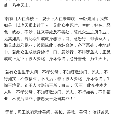
处，乃生天上。
“若有目人住高楼上，观于下人往来周旋、坐卧走踊；我亦
如是，以净天眼出过于人，见此众生死时、生时，好色、恶
色，或妙、不妙，往来善处及不善处，随此众生之所作业，
见其如真。若此众生成就身恶行，口、意恶行，诽谤圣人，
邪见成就邪见业；彼因缘此，身坏命终，必至恶处，生地狱
中。若此众生成就身妙行，口、意妙行，不诽谤圣人，正见
成就正见业；彼因缘此，身坏命终，必升善处，乃生天上。
“若有众生生于人间，不孝父母，不知尊敬沙门、梵志，不
行如实，不作福业，不畏后世罪；彼因缘此，身坏命终，生
阎王境界。阎王人收送诣王所，白曰：‘天王，此众生本为
人时，不孝父母，不知尊敬沙门、梵志，不行如实，不作福
业，不畏后世罪，惟愿天王处当其罪！’
“于是，阎王以初天使善问、善检、善教、善诃：‘汝颇曾见