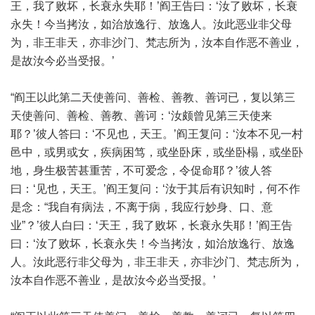
王，我了败坏，长衰永失耶！’阎王告曰：‘汝了败坏，长衰
永失！今当拷汝，如治放逸行、放逸人。汝此恶业非父母
为，非王非天，亦非沙门、梵志所为，汝本自作恶不善业，
是故汝今必当受报。’
“阎王以此第二天使善问、善检、善教、善诃已，复以第三
天使善问、善检、善教、善诃：‘汝颇曾见第三天使来
耶？’彼人答曰：‘不见也，天王。’阎王复问：‘汝本不见一村
邑中，或男或女，疾病困笃，或坐卧床，或坐卧榻，或坐卧
地，身生极苦甚重苦，不可爱念，令促命耶？’彼人答
曰：‘见也，天王。’阎王复问：‘汝于其后有识知时，何不作
是念：“我自有病法，不离于病，我应行妙身、口、意
业”？’彼人白曰：‘天王，我了败坏，长衰永失耶！’阎王告
曰：‘汝了败坏，长衰永失！今当拷汝，如治放逸行、放逸
人。汝此恶行非父母为，非王非天，亦非沙门、梵志所为，
汝本自作恶不善业，是故汝今必当受报。’