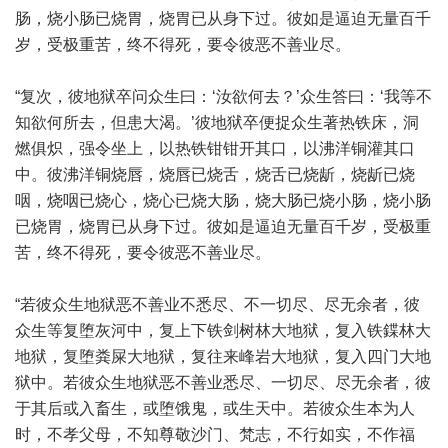
肠，烧小肠已烧胃，烧胃已从身下过。彼如是逼迫无量百千
岁，受极重苦，终不得死，要令彼恶不善业尽。
“复次，彼地狱卒问众生曰：‘汝欲何去？’众生答曰：‘我等不
知欲何所去，但患大渴。’彼地狱卒便捉众生著热铁床，洞
燃俱炽，强令坐上，以热铁钳钳开其口，以沸洋铜灌其口
中。彼沸洋铜烧唇，烧唇已烧舌，烧舌已烧龂，烧龂已烧
咽，烧咽已烧心，烧心已烧大肠，烧大肠已烧小肠，烧小肠
已烧胃，烧胃已从身下过。彼如是逼迫无量百千岁，受极重
苦，终不得死，要令彼恶不善业尽。
“若彼众生地狱恶不善业不悉尽、不一切尽、尽无余者，彼
众生等复堕灰河中，复上下铁剑树林大地狱，复入铁鍱林大
地狱，复堕粪屎大地狱，复往来峰岩大地狱，复入四门大地
狱中。若彼众生地狱恶不善业悉尽、一切尽、尽无余者，彼
于其后或入畜生，或堕饿鬼，或生天中。若彼众生本为人
时，不孝父母，不知尊敬沙门、梵志，不行如实，不作福