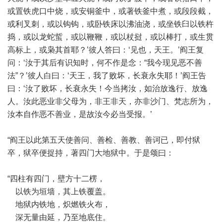
或置铁虎口中烧，或安铜釜中，或著铁釜中煮，或段段截，
或利叉刺，或以钩钩，或卧铁床以沸油浇，或坐铁臼以铁杵
捣，或以龙蛇蜇，或以鞭鞭，或以杖挝，或以棒打，或生贯
高标上，或枭其首耶？’彼人答曰：‘见也，天王。’阎王复
问：‘汝于其后有识知时，何不作是念：“我今现见恶不善
法”？’彼人白曰：‘天王，我了败坏，长衰永失耶！’阎王告
曰：‘汝了败坏，长衰永失！今当拷汝，如治放逸行、放逸
人。汝此恶业非父母为，非王非天，亦非沙门、梵志所为，
汝本自作恶不善业，是故汝今必当受报。’
“阎王以此第五天使善问、善检、善教、善诃已，即付狱
卒，狱卒便捉持，著四门大地狱中。于是颂曰：
“四柱有四门，壁方十二楞，
以铁为垣墙，其上铁覆盖。
地狱内铁地，炽燃铁火布，
深无量由延，乃至地底住。