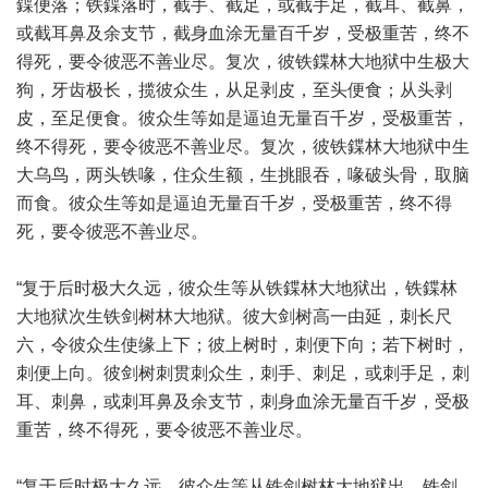
鍱便落；铁鍱落时，截手、截足，或截手足，截耳、截鼻，
或截耳鼻及余支节，截身血涂无量百千岁，受极重苦，终不
得死，要令彼恶不善业尽。复次，彼铁鍱林大地狱中生极大
狗，牙齿极长，揽彼众生，从足剥皮，至头便食；从头剥
皮，至足便食。彼众生等如是逼迫无量百千岁，受极重苦，
终不得死，要令彼恶不善业尽。复次，彼铁鍱林大地狱中生
大乌鸟，两头铁喙，住众生额，生挑眼吞，喙破头骨，取脑
而食。彼众生等如是逼迫无量百千岁，受极重苦，终不得
死，要令彼恶不善业尽。
“复于后时极大久远，彼众生等从铁鍱林大地狱出，铁鍱林
大地狱次生铁剑树林大地狱。彼大剑树高一由延，刺长尺
六，令彼众生使缘上下；彼上树时，刺便下向；若下树时，
刺便上向。彼剑树刺贯刺众生，刺手、刺足，或刺手足，刺
耳、刺鼻，或刺耳鼻及余支节，刺身血涂无量百千岁，受极
重苦，终不得死，要令彼恶不善业尽。
“复于后时极大久远，彼众生等从铁剑树林大地狱出，铁剑