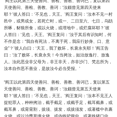
“阎王以此第三天使善问、善检、善教、善诃已，复以第四
天使善问、善检、善教、善诃：‘汝颇曾见第四天使来
耶？’彼人答曰：‘不见也，天王。’阎王复问：‘汝本不见一村
邑中，或男或女，若死亡时，或一、二日至六、七日，乌鸱
所啄，豺狼所食，或以火烧，或埋地中，或烂腐坏耶？’彼
人答曰：‘见也，天王。’阎王复问：‘汝于其后有识知时，何
不作是念：“我自有死法，不离于死，我应行妙身、口、意
业”？’彼人白曰：‘天王，我了败坏，长衰永失耶！’阎王告
曰：‘汝了败坏，长衰永失！今当拷汝，如治放逸行、放逸
人。汝此恶业非父母为，非王非天，亦非沙门、梵志所为，
汝本自作恶不善业，是故汝今必当受报。’
“阎王以此第四天使善问、善检、善教、善诃已，复以第五
天使善问、善检、善教、善诃：‘汝颇曾见第五天使来
耶？’彼人答曰：‘不见也，天王。’阎王复问：‘汝本不见王人
捉犯罪人，种种拷治，截手截足，或截手足，截耳截鼻，或
截耳鼻，或脔脔割，拔须、拔发，或拔须发，或著槛中衣裹
火烧，或以沙壅草缠火烧，或内铁驴腹中，或著铁猪口中，