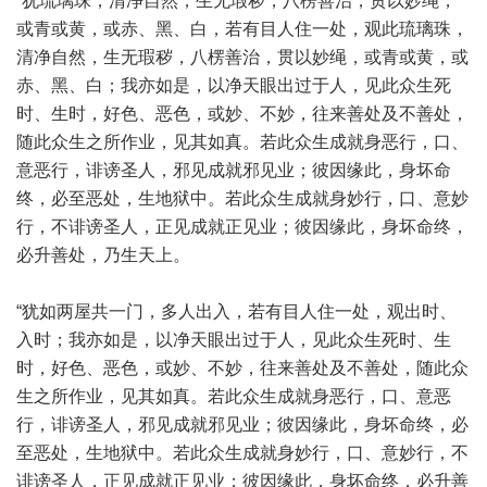
“犹琉璃珠，清净自然，生无瑕秽，八楞善治，贯以妙绳，
或青或黄，或赤、黑、白，若有目人住一处，观此琉璃珠，
清净自然，生无瑕秽，八楞善治，贯以妙绳，或青或黄，或
赤、黑、白；我亦如是，以净天眼出过于人，见此众生死
时、生时，好色、恶色，或妙、不妙，往来善处及不善处，
随此众生之所作业，见其如真。若此众生成就身恶行，口、
意恶行，诽谤圣人，邪见成就邪见业；彼因缘此，身坏命
终，必至恶处，生地狱中。若此众生成就身妙行，口、意妙
行，不诽谤圣人，正见成就正见业；彼因缘此，身坏命终，
必升善处，乃生天上。
“犹如两屋共一门，多人出入，若有目人住一处，观出时、
入时；我亦如是，以净天眼出过于人，见此众生死时、生
时，好色、恶色，或妙、不妙，往来善处及不善处，随此众
生之所作业，见其如真。若此众生成就身恶行，口、意恶
行，诽谤圣人，邪见成就邪见业；彼因缘此，身坏命终，必
至恶处，生地狱中。若此众生成就身妙行，口、意妙行，不
诽谤圣人，正见成就正见业；彼因缘此，身坏命终，必升善