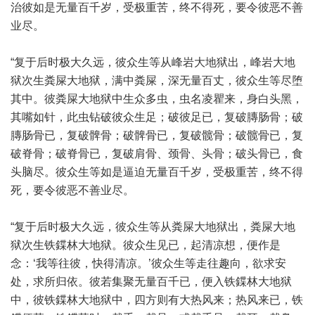
治彼如是无量百千岁，受极重苦，终不得死，要令彼恶不善
业尽。
“复于后时极大久远，彼众生等从峰岩大地狱出，峰岩大地
狱次生粪屎大地狱，满中粪屎，深无量百丈，彼众生等尽堕
其中。彼粪屎大地狱中生众多虫，虫名凌瞿来，身白头黑，
其嘴如针，此虫钻破彼众生足；破彼足已，复破膞肠骨；破
膞肠骨已，复破髀骨；破髀骨已，复破髋骨；破髋骨已，复
破脊骨；破脊骨已，复破肩骨、颈骨、头骨；破头骨已，食
头脑尽。彼众生等如是逼迫无量百千岁，受极重苦，终不得
死，要令彼恶不善业尽。
“复于后时极大久远，彼众生等从粪屎大地狱出，粪屎大地
狱次生铁鍱林大地狱。彼众生见已，起清凉想，便作是
念：‘我等往彼，快得清凉。’彼众生等走往趣向，欲求安
处，求所归依。彼若集聚无量百千已，便入铁鍱林大地狱
中，彼铁鍱林大地狱中，四方则有大热风来；热风来已，铁