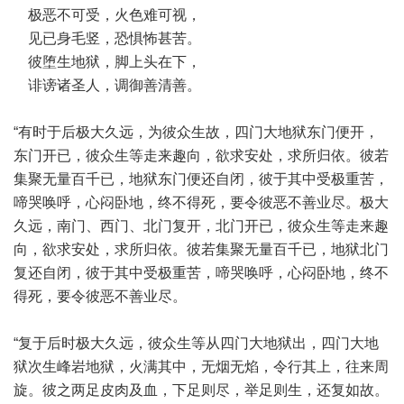
极恶不可受，火色难可视，
见已身毛竖，恐惧怖甚苦。
彼堕生地狱，脚上头在下，
诽谤诸圣人，调御善清善。
“有时于后极大久远，为彼众生故，四门大地狱东门便开，
东门开已，彼众生等走来趣向，欲求安处，求所归依。彼若
集聚无量百千已，地狱东门便还自闭，彼于其中受极重苦，
啼哭唤呼，心闷卧地，终不得死，要令彼恶不善业尽。极大
久远，南门、西门、北门复开，北门开已，彼众生等走来趣
向，欲求安处，求所归依。彼若集聚无量百千已，地狱北门
复还自闭，彼于其中受极重苦，啼哭唤呼，心闷卧地，终不
得死，要令彼恶不善业尽。
“复于后时极大久远，彼众生等从四门大地狱出，四门大地
狱次生峰岩地狱，火满其中，无烟无焰，令行其上，往来周
旋。彼之两足皮肉及血，下足则尽，举足则生，还复如故。