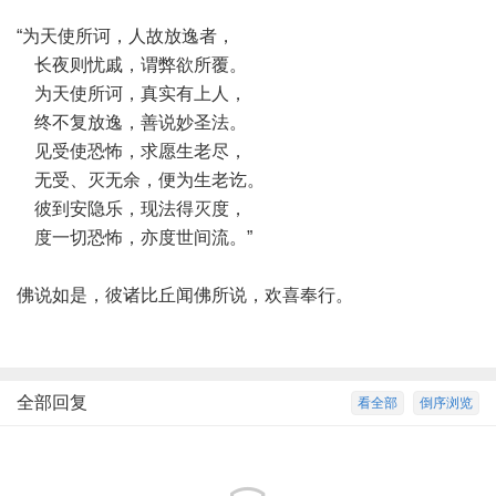
“为天使所诃，人故放逸者，
长夜则忧戚，谓弊欲所覆。
为天使所诃，真实有上人，
终不复放逸，善说妙圣法。
见受使恐怖，求愿生老尽，
无受、灭无余，便为生老讫。
彼到安隐乐，现法得灭度，
度一切恐怖，亦度世间流。”
佛说如是，彼诸比丘闻佛所说，欢喜奉行。
全部回复
看全部
倒序浏览