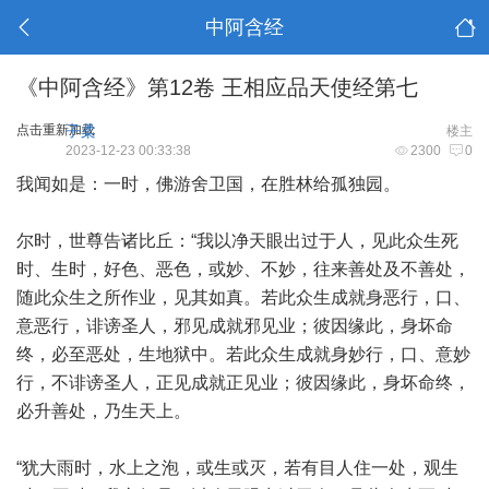
中阿含经
《中阿含经》第12卷 王相应品天使经第七
点击重新加载
子柔
楼主
2023-12-23 00:33:38
2300
0
我闻如是：一时，佛游舍卫国，在胜林给孤独园。
尔时，世尊告诸比丘：“我以净天眼出过于人，见此众生死
时、生时，好色、恶色，或妙、不妙，往来善处及不善处，
随此众生之所作业，见其如真。若此众生成就身恶行，口、
意恶行，诽谤圣人，邪见成就邪见业；彼因缘此，身坏命
终，必至恶处，生地狱中。若此众生成就身妙行，口、意妙
行，不诽谤圣人，正见成就正见业；彼因缘此，身坏命终，
必升善处，乃生天上。
“犹大雨时，水上之泡，或生或灭，若有目人住一处，观生