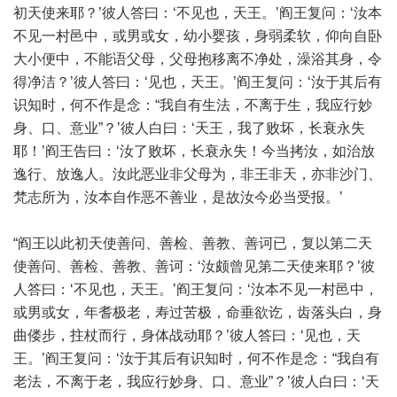
初天使来耶？’彼人答曰：‘不见也，天王。’阎王复问：‘汝本
不见一村邑中，或男或女，幼小婴孩，身弱柔软，仰向自卧
大小便中，不能语父母，父母抱移离不净处，澡浴其身，令
得净洁？’彼人答曰：‘见也，天王。’阎王复问：‘汝于其后有
识知时，何不作是念：“我自有生法，不离于生，我应行妙
身、口、意业”？’彼人白曰：‘天王，我了败坏，长衰永失
耶！’阎王告曰：‘汝了败坏，长衰永失！今当拷汝，如治放
逸行、放逸人。汝此恶业非父母为，非王非天，亦非沙门、
梵志所为，汝本自作恶不善业，是故汝今必当受报。’
“阎王以此初天使善问、善检、善教、善诃已，复以第二天
使善问、善检、善教、善诃：‘汝颇曾见第二天使来耶？’彼
人答曰：‘不见也，天王。’阎王复问：‘汝本不见一村邑中，
或男或女，年耆极老，寿过苦极，命垂欲讫，齿落头白，身
曲偻步，拄杖而行，身体战动耶？’彼人答曰：‘见也，天
王。’阎王复问：‘汝于其后有识知时，何不作是念：“我自有
老法，不离于老，我应行妙身、口、意业”？’彼人白曰：‘天