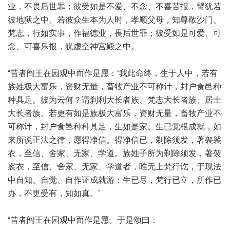
业，不畏后世罪；彼受如是不爱、不念、不喜苦报，譬犹若
彼地狱之中。若彼众生本为人时，孝顺父母，知尊敬沙门、
梵志，行如实事，作福德业，畏后世罪；彼受如是可爱、可
念、可喜乐报，犹虚空神宫殿之中。
“昔者阎王在园观中而作是愿：‘我此命终，生于人中，若有
族姓极大富乐，资财无量，畜牧产业不可称计，封户食邑种
种具足。彼为云何？谓刹利大长者族、梵志大长者族、居士
大长者族。若更有如是族极大富乐，资财无量，畜牧产业不
可称计，封户食邑种种具足，生如是家。生已觉根成就，如
来所说正法之律，愿得净信。得净信已，剃除须发，著袈裟
衣，至信、舍家、无家、学道。族姓子所为剃除须发，著袈
裟衣，至信、舍家、无家、学道者，唯无上梵行讫，于现法
中自知、自觉、自作证成就游：生已尽，梵行已立，所作已
办，不更受有，知如真。’
“昔者阎王在园观中而作是愿。于是颂曰：