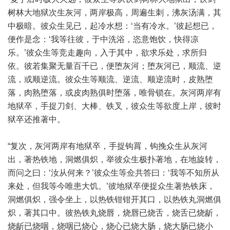
树林大地狱次生灰河，两岸极高，周遍生刺，沸灰汤满，其
中极暗。彼众生见已，起冷水想：‘当有冷水。’彼起想已，
便作是念：‘我等往彼，于中洗浴，恣意饱饮，快得凉
乐。’彼众生等竞走趣向，入于其中，欲求乐处，求所归
依。彼若集聚无量百千已，便堕灰河；堕灰河已，顺流、逆
流，或顺逆流。彼众生等顺流、逆流、顺逆流时，皮熟堕
落，肉熟堕落，或皮肉熟俱时堕落，唯骨锁在。灰河两岸有
地狱卒，手捉刀剑、大棒、铁叉，彼众生等欲度上岸，彼时
狱卒还推著中。
“复次，灰河两岸有地狱卒，手捉钩罥，钩挽众生从灰河
出，著热铁地，洞燃俱炽，举彼众生极扑著地，在地旋转，
而问之曰：‘汝从何来？’彼众生等佥共答曰：‘我等不知所从
来处，但我等今唯患大饥。’彼地狱卒便捉众生著热铁床，
洞燃俱炽，强令坐上，以热铁钳钳开其口，以热铁丸洞燃俱
炽，著其口中。彼热铁丸烧唇，烧唇已烧舌，烧舌已烧龂，
烧龂已烧咽，烧咽已烧心，烧心已烧大肠，烧大肠已烧小