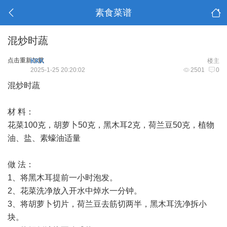
素食菜谱
混炒时蔬
点击重新加载
KKK
楼主
2025-1-25 20:20:02
2501
0
混炒时蔬
材 料：
花菜100克，胡萝卜50克，黑木耳2克，荷兰豆50克，植物
油、盐、素蠔油适量
做 法：
1、将黑木耳提前一小时泡发。
2、花菜洗净放入开水中焯水一分钟。
3、将胡萝卜切片，荷兰豆去筋切两半，黑木耳洗净拆小
块。