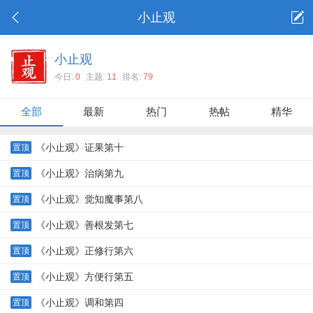
小止观
小止观
今日:
0
主题:
11
排名:
79
全部
最新
热门
热帖
精华
《小止观》证果第十
置顶
《小止观》治病第九
置顶
《小止观》觉知魔事第八
置顶
《小止观》善根发第七
置顶
《小止观》正修行第六
置顶
《小止观》方便行第五
置顶
《小止观》调和第四
置顶