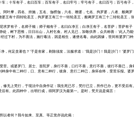
十车；十车有子，名曰百车；百车有子，名曰牢弓；牢弓有子，名曰百弓；百弓有子
名、阿叶摩，四名、持施，五名、伽楞伽，六名、瞻婆，七名、拘罗婆，八者、般阇罗
瞻婆王有十四转轮圣王，拘罗婆王有三十一转轮圣王，般阇罗王有三十二转轮圣王，
；尼求罗有子，名师子颊；师子颊有子，名曰白净王；白净王有子，名菩萨；菩萨有子
静处，树下思惟，日日出山，入村乞食。村人见已，加敬供养，众共称善：‘此人乃能
门。经过下村，为不善法，施行毒法，因是相生，遂便名毒。由此因缘，世间有婆罗门
净，何足贪著也？’于是舍家，剃除须发，法服求道：‘我是沙门！我是沙门！’婆罗
向受苦。或婆罗门、居士、首陀罗，身行不善，口行不善，意行不善，彼行不善已，身
利种身中有二种行，口、意有二种行，彼身、意行二种已，身坏命终，受苦乐报。婆
道，修无上梵行，于现法中自身作证：我生死已尽，梵行已立，所作已办，更不受后有
受后有。此四种中，出明行成，得阿罗汉为最第一。是时，梵天说是偈言：
。所以者何？我今如来、至真、等正觉亦说此偈：