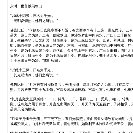
尔时，世尊以偈颂曰：
“以此十因缘，日名为千光，
光明炎炽热，佛日之所说。”
佛告比丘：“何故冬日宫殿寒而不可近，有光而冷？有十三缘，虽光而冷。云
是为一缘日光为冷。二者、佉陀罗山、伊沙陀罗山中间有水，广四万二千由旬
量，生诸杂华，日光所照，触而生冷，是为三缘日光为冷。四者、善见山、树
照，触而生冷，是为五缘日光为冷。六者、马祀山、尼弥陀罗山中间有水，广
生冷，是为七缘日光为冷。调伏山、金刚轮山中间有水，广三百由旬，周匝无
日光所照，触而生冷，是为十缘日光为冷。拘耶尼河少，弗于逮水多，日光所
为十三缘日光为冷。”佛时颂曰：
“以此十三缘，日名为千光，
其光明清冷，佛日之所说。”
佛告比丘：“月宫殿有时损质盈亏，光明损减，是故月宫名之为损。月有二义
照。月宫殿纵广四十九由旬，宫墙及地薄如梓柏。宫墙七重，七重栏楯、七重
“其月宫殿为五风所持：一曰、持风，二日、养风，三曰、受风，四曰、转风
殿，琉璃殿光照于月宫，月宫光出照四天下。月天子寿天五百岁，子孙相承，
是月天名为捷疾。
“月天子身出千光明，五百光下照，五百光傍照，斯由宿业功德故有此光明，
戒诸贤圣人，由是种种无数法喜，善心光明。如刹利王水浇头种初登王位，善