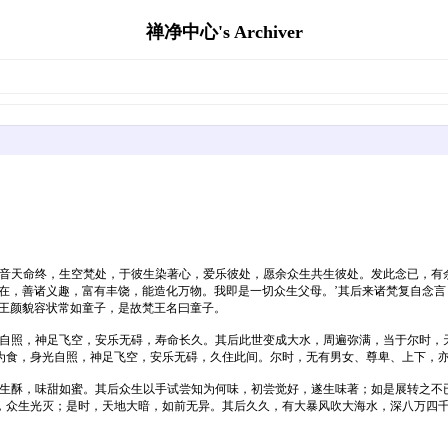
禅净中心's Archiver
光音天命终，生空梵处，于彼生染著心，爱乐彼处，愿余众生共生彼处。发此念已，有
在，善诸义趣，富有丰饶，能造化万物。我即是一切众生父母。’其后来诸梵复自念言
天王颜貌容状常如童子，是故梵王名曰童子。
光自照，神足飞空，安乐无碍，寿命长久。其后此世变成大水，周遍弥满，当于尔时，
为食，身光自照，神足飞空，安乐无碍，久住此间。尔时，无有男女、尊卑、上下，
如生酥，味甜如蜜。其后众生以手试尝知为何味，初尝觉好，遂生味著；如是展转之不
，众生光灭；是时，天地大暗，如前无异。其后久久，有大暴风吹大海水，深八万四