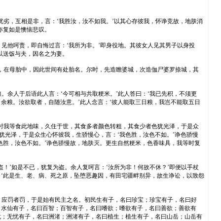
劣，互相是非，言：‘我胜汝，汝不如我。’以其心存彼我，怀诤竞故，地肤消
亦复如是懊恼悲叹。
见他呵责，即自悔过言：‘我所为非。’即身役地。其彼女人见其男子以身投
以送饭与夫，因名之为妻。
，在母胎中，因此世间有处胎名。尔时，先造瞻婆城，次造伽尸婆罗捺城，其
。余人于后语此人言：‘今可相与共取粳米。’此人答曰：‘我已先积，不须更
日余粮。汝欲取者，自随汝意。’此人念言：‘彼人能取三日粮，我岂不能取五日
，时我等食此地味，久住于世，其食多者颜色转粗，其食少者色犹光泽，于是众
犹光泽，于是众生心怀彼我，生骄慢心，言：‘我色胜，汝色不如。’诤色骄慢
色胜，汝色不如。’诤色骄慢故，地肤灭。更生自然粳米，色香味具，我等时复
盗！’如是不已，犹复为盗。余人复呵言：‘汝所为非！何故不休？’即便以手杖
：‘此是生、老、病、死之原，坠堕恶趣因，有田宅疆畔别异，故生诤讼，以致怨
，应罚者罚，于是始有民主之名。初民生有子，名曰珍宝；珍宝有子，名曰好
；水仙有子，名曰百智；百智有子，名曰嗜欲；嗜欲有子，名曰善欲；善欲有
忧；无忧有子，名曰洲渚；洲渚有子，名曰植生；植生有子，名曰山岳；山岳有