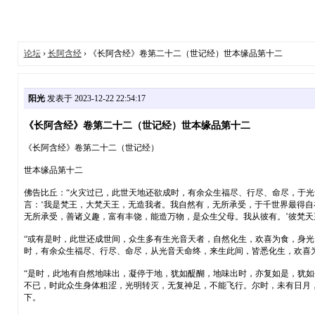
论坛
›
长阿含经
› 《长阿含经》卷第二十二（世记经）世本缘品第十二
阳光
发表于 2023-12-22 22:54:17
《长阿含经》卷第二十二（世记经）世本缘品第十二
《长阿含经》卷第二十二（世记经）
世本缘品第十二
佛告比丘：“火灾过已，此世天地还欲成时，有余众生福尽、行尽、命尽，于
言：‘我是梵王，大梵天王，无造我者。我自然有，无所承受，于千世界最得自
无所承受，善诸义趣，富有丰饶，能造万物，是众生父母。我从彼有。’彼梵
“或有是时，此世还成世间，众生多有生光音天者，自然化生，欢喜为食，身
时，有余众生福尽、行尽、命尽，从光音天命终，来生此间，皆悉化生，欢喜
“是时，此地有自然地味出，凝停于地，犹如醍醐，地味出时，亦复如是，犹
不已，时此众生身体粗涩，光明转灭，无复神足，不能飞行。尔时，未有日月
下。