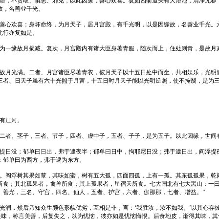
绮语，不贪取、瞋恚、邪见，以此因缘，善心欢喜。犹如四衢道头有大浴池，清净无秽
故，名善业千光。
，善心欢喜；身坏命终，为月天子，居月宫殿，有千光明，以是因缘故，名善业千光。
北行亦复如是。
是为一缘故月损减。复次，月宫殿内有诸大臣身著青服，随次而上，住处则青，是故月
是故月光满。二者、月宫诸臣尽著青衣，彼月天子以十五日处中而坐，共相娱乐，光明
三者、日天子虽有六十光照于月宫，十五日时月天子能以光明逆照，使不掩翳，是为
有江河。
，二者、茎子，三者、节子，四者、虚中子，五者、子子，是为五子。以此因缘，世间
浮提日没；郁单曰日出，弗于逮夜半；郁单曰日中，拘耶尼日没；弗于逮日出，阎浮提
；郁单曰为西方，弗于逮为东方。
金。阎浮树其果如蕈，其味如蜜，树有五大孤，四面四孤，上有一孤。其东孤孤果，乾
所食；其北孤果者，禽兽所食；其上孤果者，星宿天所食。七大国北有七大黑山：一
、善光，三名、守宫，四名、仙人，五者、护宫，六者、伽那那，七者、增益。”
光润，然后乃知众生颜色形貌优劣，互相是非，言：‘我胜汝，汝不如我。’以其心存
盛美味，称言美善，后复失之，以为忧恼，彼亦如是忧恼悔恨。后食地皮，渐得其味，