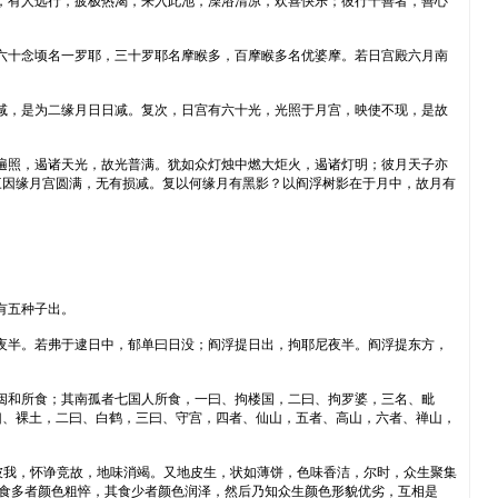
，有人远行，疲极热渴，来入此池，澡浴清凉，欢喜快乐；彼行十善者，善心
六十念顷名一罗耶，三十罗耶名摩睺多，百摩睺多名优婆摩。若日宫殿六月南
减，是为二缘月日日减。复次，日宫有六十光，光照于月宫，映使不现，是故
遍照，遏诸天光，故光普满。犹如众灯烛中燃大炬火，遏诸灯明；彼月天子亦
三因缘月宫圆满，无有损减。复以何缘月有黑影？以阎浮树影在于月中，故月有
有五种子出。
夜半。若弗于逮日中，郁单曰日没；阎浮提日出，拘耶尼夜半。阎浮提东方，
闼和所食；其南孤者七国人所食，一曰、拘楼国，二曰、拘罗婆，三名、毗
曰、裸土，二曰、白鹤，三曰、守宫，四者、仙山，五者、高山，六者、禅山，
彼我，怀诤竞故，地味消竭。又地皮生，状如薄饼，色味香洁，尔时，众生聚集
其食多者颜色粗悴，其食少者颜色润泽，然后乃知众生颜色形貌优劣，互相是