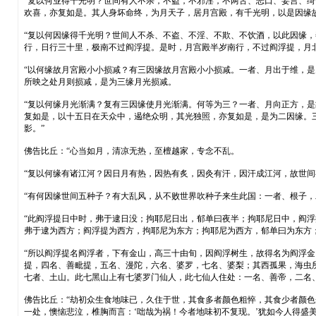
“复以何业得千光明？世间有人不杀，不盗，不邪淫，不两舌、恶口、妄言、
欢喜，亦复如是。其人身坏命终，为月天子，居月宫殿，有千光明，以是因缘
“复以何因缘得千光明？世间人不杀、不盗、不淫、不欺、不饮酒，以此因缘
行，日行三十里，极南不过阎浮提。是时，月宫殿半岁南行，不过阎浮提，月
“以何缘故月宮殿小小损减？有三因缘故月宫殿小小损减。一者、月出于维，
所映之处月则损减，是为三缘月光损减。
“复以何缘月光渐满？复有三因缘使月光渐满。何等为三？一者、月向正方，
复如是，以十五日在天众中，遏绝众明，其光独照，亦复如是，是为二因缘。
影。”
佛告比丘：“心当如月，清凉无热，至檀越家，专念不乱。
“复以何缘有诸江河？因日月有热，因热有炙，因灸有汗，因汗成江河，故世间
“有何因缘世间五种子？有大乱风，从不败世界吹种子来生此国：一者、根子
“此阎浮提日中时，弗于逮日没；拘耶尼日出，郁单曰夜半；拘耶尼日中，阎
弗于逮为西方；阎浮提为西方，拘耶尼为东方；拘耶尼为西方，郁单曰为东方
“所以阎浮提名阎浮者，下有金山，高三十由旬，因阎浮树生，故得名为阎浮
提，四名、善毗提，五名、漫陀，六名、婆罗，七名、婆梨；其西孤果，海虫
七者、土山。此七黑山上有七婆罗门仙人，此七仙人住处：一名、善帝，二名
佛告比丘：“劫初众生食地味已，久住于世，其食多者颜色粗悴，其食少者颜色
一处，懊恼悲泣，椎胸而言：‘咄哉为祸！今者地味初不复现。’犹如今人得