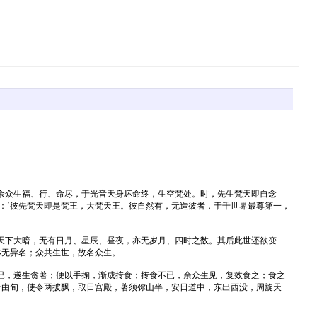
余众生福、行、命尽，于光音天身坏命终，生空梵处。时，先生梵天即自念
：‘彼先梵天即是梵王，大梵天王。彼自然有，无造彼者，于千世界最尊第一，
天下大暗，无有日月、星辰、昼夜，亦无岁月、四时之数。其后此世还欲变
亦无异名；众共生世，故名众生。
已，遂生贪著；便以手掬，渐成抟食；抟食不已，余众生见，复效食之；食之
千由旬，使令两披飘，取日宫殿，著须弥山半，安日道中，东出西没，周旋天