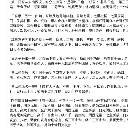
“第二日宫从东出西没，时众生有言：‘是即昨日也。’或言：‘非昨日也。’第
适，天金所成，颇梨间厕。二分天金，纯真无杂，外内清彻，光明远照；一分
“日宫纵广五十一由旬，宫墙及地薄如梓柏。宫墙七重，七重栏楯、七重罗网
门。又其栏楯，金栏银桄，银栏金桄；琉璃栏水精桄，水精栏琉璃桄；赤珠栏
网砗磲铃。其金树者，银叶华实；银树者，金叶华实；琉璃树者，水精华实；
浴池，次第相比，生众宝华，行行相当，种种果树，华叶杂色，树香芬馥，周
“其日宫殿为五风所持：一曰、持风，二曰、养风，三曰、受风，四曰、转风
殿，金殿光照于日宫，日宫光出照四天下。日天子寿天五百岁，子孙相承，无
日天子名为捷疾。
“日天子身出千光，五百光下照，五百光傍照，斯由宿业功德，故有此千光，
意，供养持戒诸贤圣人，由彼种种无数法喜光明因缘，善心欢喜。如刹利王水
“复以何等故，名为宿业光明？或有人不杀生，不盗，不邪淫，不两舌、恶口
者，善心欢喜，亦复如是。其人身坏命终，为日天子，居日宮殿，有千光明，
“复以何缘名千光明？或有人不杀、不盗、不淫、不欺、不饮酒，以此因缘，
行，日行三十里，极南不过阎浮提，日北行亦复如是。
“以何缘故日光炎热？有十因缘。何等为十？一者、须弥山外有佉陀罗山，高
千由旬，周匝无量，七宝所成，日光照山，触而生热，是为二缘日光炎热。三
善见，高六千由旬，纵广六千由旬，周匝无量，七宝所成，日光照山，触而生
表有尼弥陀罗山，高千二百由旬，纵广千二百由旬，周匝无量，七宝所成，日
炎热。八者、调伏山表有金刚轮山，高三百由旬，纵广三百由旬，周匝无量，
照于大地，触而生热，是为十缘日光炎热。”