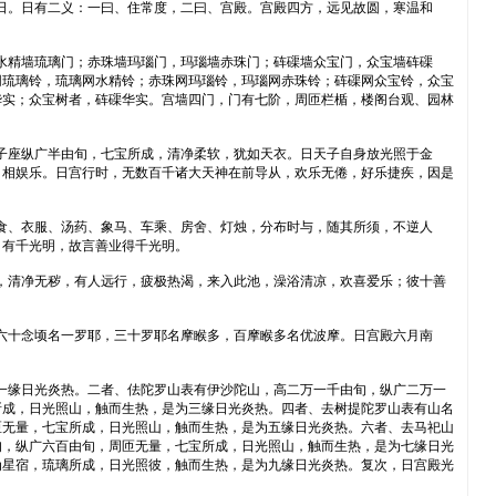
为日。日有二义：一曰、住常度，二曰、宫殿。宫殿四方，远见故圆，寒温和
水精墙琉璃门；赤珠墙玛瑙门，玛瑙墙赤珠门；砗磲墙众宝门，众宝墙砗磲
网琉璃铃，琉璃网水精铃；赤珠网玛瑙铃，玛瑙网赤珠铃；砗磲网众宝铃，众宝
华实；众宝树者，砗磲华实。宫墙四门，门有七阶，周匝栏楯，楼阁台观、园林
子座纵广半由旬，七宝所成，清净柔软，犹如天衣。日天子自身放光照于金
自相娱乐。日宫行时，无数百千诸大天神在前导从，欢乐无倦，好乐捷疾，因是
食、衣服、汤药、象马、车乘、房舍、灯烛，分布时与，随其所须，不逆人
，有千光明，故言善业得千光明。
，清净无秽，有人远行，疲极热渴，来入此池，澡浴清凉，欢喜爱乐；彼十善
六十念顷名一罗耶，三十罗耶名摩睺多，百摩睺多名优波摩。日宫殿六月南
一缘日光炎热。二者、佉陀罗山表有伊沙陀山，高二万一千由旬，纵广二万一
所成，日光照山，触而生热，是为三缘日光炎热。四者、去树提陀罗山表有山名
匝无量，七宝所成，日光照山，触而生热，是为五缘日光炎热。六者、去马祀山
旬，纵广六百由旬，周匝无量，七宝所成，日光照山，触而生热，是为七缘日光
为星宿，琉璃所成，日光照彼，触而生热，是为九缘日光炎热。复次，日宫殿光