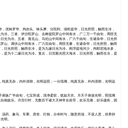
华，优钵罗华、拘勿头、钵头摩、分陀利、须乾提华，日光所照，触而生冷，
光为冷。三者、伊沙陀罗山、去树提陀罗山中间有水，广二万一千由旬，周匝无
缘日光为冷。五者、善见山、马祀山中间有水，广六千由旬，生诸杂华，日光所
陀罗山、调伏山中间有水，广六百由旬，周匝无量，生诸杂华，日光所照，触而
河，日光所照，触而生冷，是为九缘日光为冷。阎浮提地河少，拘耶尼地水多，
冷，是为十二缘日光为冷。复次，日宫殿光照大海水，日光所照，触而生冷，是
，纯真无杂，内外清彻，光明远照；一分琉璃，纯真无杂，外内清彻，光明远
子座纵广半由旬，七宝所成，清净柔软，犹如天衣。月天子身放光明，照琉璃
欲自相娱乐。月宫行时，无数百千诸大天神常在前导，欢乐无倦，好乐捷疾，因
、汤药、象马、车乘、房舍、灯烛，分布时与，随意所须，不逆人意，供养持
千光明。