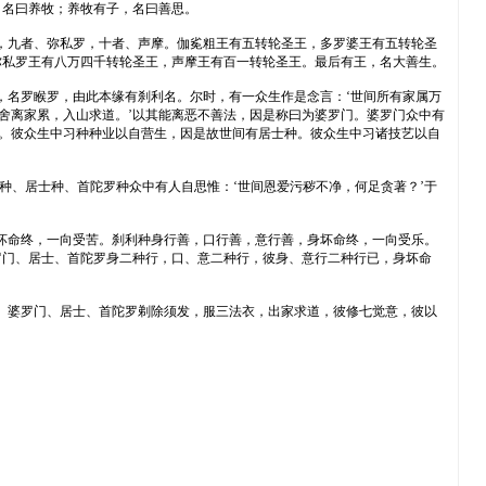
，名曰养牧；养牧有子，名曰善思。
，九者、弥私罗，十者、声摩。伽㝹粗王有五转轮圣王，多罗婆王有五转轮圣
弥私罗王有八万四千转轮圣王，声摩王有百一转轮圣王。最后有王，名大善生。
，名罗睺罗，由此本缘有刹利名。尔时，有一众生作是念言：‘世间所有家属万
舍离家累，入山求道。’以其能离恶不善法，因是称曰为婆罗门。婆罗门众中有
种。彼众生中习种种业以自营生，因是故世间有居士种。彼众生中习诸技艺以自
门种、居士种、首陀罗种众中有人自思惟：‘世间恩爱污秽不净，何足贪著？’于
坏命终，一向受苦。刹利种身行善，口行善，意行善，身坏命终，一向受乐。
罗门、居士、首陀罗身二种行，口、意二种行，彼身、意行二种行已，身坏命
。婆罗门、居士、首陀罗剃除须发，服三法衣，出家求道，彼修七觉意，彼以