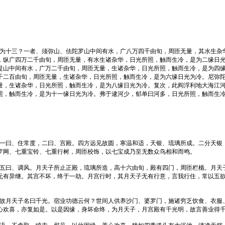
何为十三？一者、须弥山、佉陀罗山中间有水，广八万四千由旬，周匝无量，其水生杂
，纵广四万二千由旬，周匝无量，有水生诸杂华，日光所照，触而生冷，是为二缘日
提山中间有水，广万二千由旬，周匝无量，生诸杂华，日光所照，触而生冷，是为四
千二百由旬，周匝无量，生诸杂华，日光所照，触而生冷，是为六缘日光为冷。尼弥
量，生诸杂华，日光所照，触而生冷，是为八缘日光为冷。复次，此阎浮利地大海江
照，触而生冷，是为十一缘日光为冷。弗于逮河少，郁单曰河多，日光所照，触而生
：一曰、住常度，二曰、宫殿。四方远见故圆，寒温和适，天银、琉璃所成。二分天银
罗网、七重宝铃、七重行树，周匝校饰，以七宝成乃至无数众鸟相和而鸣。
，五曰、调风。月天子所止正殿，琉璃所造，高十六由旬，殿有四门，周匝栏楯。月天
无有异继。其宫不坏，终于一劫。月宫行时，其月天子无有行意，言我行住，常以五
是故月天子名曰千光。宿业功德云何？世间人供养沙门、婆罗门，施诸穷乏饮食、衣服
心欢喜，亦复如是。以是因缘，身坏命终，为月天子，月宫殿有千光明，故言善业得