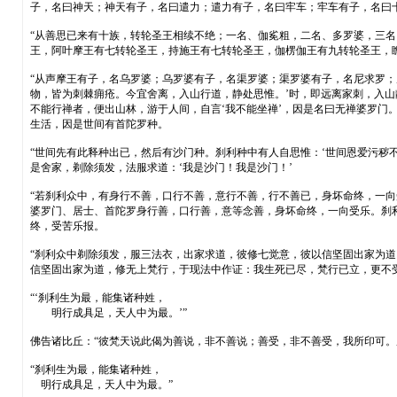
子，名曰神天；神天有子，名曰遣力；遣力有子，名曰牢车；牢车有子，名曰
“从善思已来有十族，转轮圣王相续不绝；一名、伽㝹粗，二名、多罗婆，三
王，阿叶摩王有七转轮圣王，持施王有七转轮圣王，伽楞伽王有九转轮圣王，
“从声摩王有子，名乌罗婆；乌罗婆有子，名渠罗婆；渠罗婆有子，名尼求罗
物，皆为刺棘痈疮。今宜舍离，入山行道，静处思惟。’时，即远离家刺，入山
不能行禅者，便出山林，游于人间，自言‘我不能坐禅’，因是名曰无禅婆罗
生活，因是世间有首陀罗种。
“世间先有此释种出已，然后有沙门种。刹利种中有人自思惟：‘世间恩爱污秽不
是舍家，剃除须发，法服求道：‘我是沙门！我是沙门！’
“若刹利众中，有身行不善，口行不善，意行不善，行不善已，身坏命终，一
婆罗门、居士、首陀罗身行善，口行善，意等念善，身坏命终，一向受乐。刹
终，受苦乐报。
“刹利众中剃除须发，服三法衣，出家求道，彼修七觉意，彼以信坚固出家为
信坚固出家为道，修无上梵行，于现法中作证：我生死已尽，梵行已立，更不
“‘刹利生为最，能集诸种姓，
明行成具足，天人中为最。’”
佛告诸比丘：“彼梵天说此偈为善说，非不善说；善受，非不善受，我所印可
“刹利生为最，能集诸种姓，
明行成具足，天人中为最。”