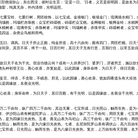
三日宫绕须弥山，东出西没，彼时众生言：‘定是一日。’日者，义言是前明因，是故名
颇梨，纯真无杂，外内清彻，光明远照。
、七重宝铃、七重行树，周匝校饰，以七宝成。金墙银门，银墙金门；琉璃墙水精门，
玛瑙桄，玛瑙栏赤珠桄；众宝栏砗磲桄，砗磲栏众宝桄。金网银铃，银网金铃；水精
水精树者，琉璃华实；赤珠树者，玛瑙华实；玛瑙树者，赤珠华实；砗磲树者，众宝
流四远，杂类众鸟相和而鸣。
，五曰、调风。日天子所止正殿，纯金所造，高十六由旬，殿有四门，周匝栏楯。日天
有间异。其宫不坏，终于一劫。日宫行时，其日天子无有行意，言我行住，以常五欲
是故日天子名为千光。宿业功德云何？或有一人供养沙门、婆罗门，济诸穷乏，施以饮
浇头种初登王位，善心欢喜，亦复如是。以此因缘，身坏命终，为日天子，得日宫殿
、妄言、绮语，不贪取，不瞋恚、邪见，以此因缘，善心欢喜。犹如四衢道头有大浴池
以是因缘故，名善业光明。
善心欢喜；身坏命终，为日天子，居日宫殿，有千光明，以是因缘故，名善业千光明。
四万二千由旬，纵广四万二千由旬，其边无量，七宝所成，日光照山，触而生热，是为
者、伊沙陀山表有树提陀罗山，上高万二千由旬，纵广万二千由旬，周匝无量，七宝
热，是为四缘日光炎热。五者、善见山表为马祀山，高三千由旬，纵广三千由旬，周
光照山，触而生热，是为六缘日光炎热。七者、去尼弥陀罗山表有调伏山，高六百由
七宝所成，日光照山，触而生热，是为八缘日光炎热。复次，上万由旬有天宫殿，名