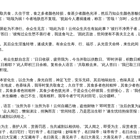
取共食，久住于世，食之多者颜色转损，食甚少者颜色光泽，然后乃知众生颜色形貌优
：‘咄哉为祸！今者地肤忽不复现。’犹如今人遭祸逢难，称言：‘苦哉！’尔时，众生
屏处为不净行。余众生见言：‘咄此为非！云何众生共生有如此事？’彼行不净男子者，
’答曰：‘彼悔过众生堕不善行者，我送食与之。’因此言故，世间便有不善夫主之名，
名。其后众生淫逸转增，遂成夫妻。有余众生寿、行、福尽，从光音天命终，来生此间
名。
，有众生默自念言：‘日日收获，疲劳我为，今当并取以供数日。’即时并获，积数日粮
日粮耶？’此人即积三日余粮。复有余人语言：‘共取粮去来。’此人答曰：‘我已取三
秆现。
我等本皆化生，以念为食，身光自照，神足飞空，安乐无碍。其后地味始生，色味具足
更生地皮，色香味具，我等时复共取食之，久住于世，其食多者色转粗悴，其食少者色
世，其食多者色转粗悴，其食少者色犹光泽，于是众生心怀彼我，生骄慢心，言：‘我
，米生糠糩，收已不生，现有根秆。我等今者宁可共封田宅，以分疆畔。’
语言：‘汝所为非！汝所为非！云何自藏己物，盗他财物？’即呵责言：‘汝后勿复为
。’众人闻已，懊恼涕泣，拊胸而言：‘世间转恶，乃是恶法生耶？’遂生忧结热恼苦报
减割以供给之。’
汝为主，善护人民，赏善罚恶，当共减割以相供给。’其人闻之，即受为主，应赏者赏
有子，名曰宅行；宅行有子，名曰妙味；妙味有子，名曰味帝；味帝有子，名曰水仙
名曰大宝藏；大宝藏有子，名曰善见；善见有子，名曰大善见；大善见有子，名曰无