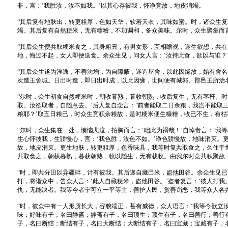
非，言：‘我胜汝，汝不如我。’以其心存彼我，怀诤竞故，地皮消竭。
“其后复有地肤出，转更粗厚，色如天华，软若天衣，其味如蜜。时，诸众生复
竭。其后复有自然粳米，无有糠糩，不加调和，备众美味。尔时，众生聚集而言
“其后众生便共取粳米食之，其身粗丑，有男女形，互相瞻视，遂生欲想，共在
地，悔过不起，女人即便送食。余众生见，问女人言：‘汝持此食，欲以与谁？
“其后众生遂为淫逸，不善法增，为自障蔽，遂造屋舍，以此因缘故，始有舍
次造王舍城。日出时造，即日出时成，以此因缘，世间便有城郭、郡邑王所治
“尔时，众生初食自然粳米时，朝收暮熟，暮收朝熟，收后复生，无有茎秆。时
取。汝欲取者，自随意去。’后人复自念言：‘前者能取二日余粮，我岂不能取三
粮耶？’取五日粮已，时众生竞积余粮故，是时粳米便生糠糩，收已不生，有枯
“尔时，众生集在一处，懊恼悲泣，拍胸而言：‘咄此为祸哉！’自悼责言：‘
生心怀彼我，生骄慢心，言：‘我色胜，汝色不如。’诤色骄慢故，地味消灭。
故，地皮消灭。更生地肤，转更粗厚，色香味具，我等时复共取食之，久住于
共取食之，朝获暮熟，暮获朝熟，收以随生，无有载收。由我尔时竞共积聚故
“时，即共分田以异疆畔，计有彼我。其后遂自藏己米，盗他田谷。余众生见已，
打，将诣众中，告众人言：‘此人自藏粳米，盗他田谷。’盗者复言：‘彼人打我
仇，无能决者。我等今者宁可立一平等主，善护人民，赏善罚恶，我等众人各共
“时，彼众中有一人形质长大，容貌端正，甚有威德，众人语言：‘我等今欲立
味；好味有子，名曰静斋；静斋有子，名曰顶生；顶生有子，名曰善行；善行
子，名曰断结；断结有子，名曰大断结；大断结有子，名曰宝藏；宝藏有子，