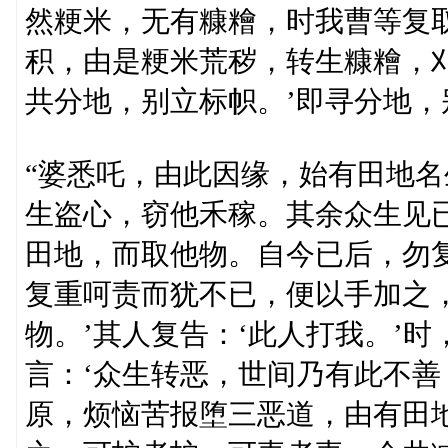
然粳米，无有糠糩，时我曹等复
积，由是粳米荒秽，转生糠糩，刈
共分地，别立标帜。’即寻分地，
“婆悉吒，由此因缘，始有田地
生盗心，窃他禾稼。其余众生见
田地，而取他物。自今已后，勿
复重呵责而犹不已，便以手加之
物。’其人复告：‘此人打我。’
言：‘众生转恶，世间乃有此不
原，烦恼苦报堕三恶道，由有田