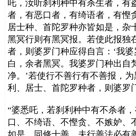
吒，汝听刹利种中有杀生者，有
者，有恶口者，有绮语者，有慳
居士种、首陀罗种亦皆如是，杂
黑冥行则有黑冥报。若使此报独
者，则婆罗门种应得自言：‘我
白，余者黑冥。我婆罗门种出自
净。’若使行不善行有不善报，
利、居士、首陀罗种者，则婆罗门
“婆悉吒，若刹利种中有不杀者
口、不绮语、不慳贪、不嫉妒、
如是，同修十善。夫行善法必有