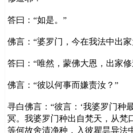
答曰：“如是。”
佛言：“婆罗门，今在我法中出家
答曰：“唯然，蒙佛大恩，出家修
佛言：“彼以何事而嫌责汝？”
寻白佛言：“彼言：‘我婆罗门种
冥。我婆罗门种出自梵天，从梵
等何故舍清净种，入彼瞿昙异法