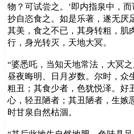
物？可试尝之。’即内指泉中，
抄自恣食之。如是乐著，遂无厌
其美，食之不已，其身转粗，肌
行，身光转灭，天地大冥。
“婆悉吒，当知天地常法，大冥
昼夜晦明、日月岁数。尔时，众
粗丑；其食少者，色犹悦泽。好
心，轻丑陋者；其丑陋者，生嫉
时甘泉自然枯涸。