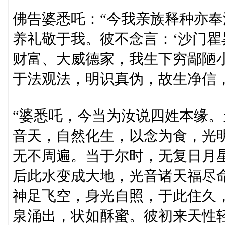
佛告婆悉吒：“今我亲族释种亦
养礼敬于我。彼不念言：‘沙门
财富、大威德家，我生下穷鄙陋
于法观法，明识真伪，故生净信
“婆悉吒，今当为汝说四姓本缘
音天，自然化生，以念为食，光
无不周遍。当于尔时，无复日月
后此水变成大地，光音诸天福尽
神足飞空，身光自照，于此住久，
泉涌出，状如酥蜜。彼初来天性