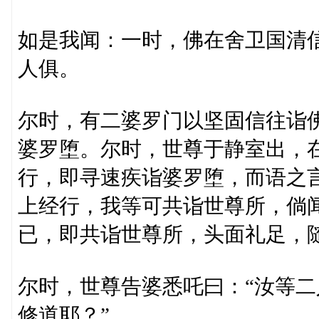
如是我闻：一时，佛在舍卫国清
人俱。
尔时，有二婆罗门以坚固信往诣
婆罗堕。尔时，世尊于静室出，
行，即寻速疾诣婆罗堕，而语之
上经行，我等可共诣世尊所，倘
已，即共诣世尊所，头面礼足，
尔时，世尊告婆悉吒曰：“汝等
修道耶？”