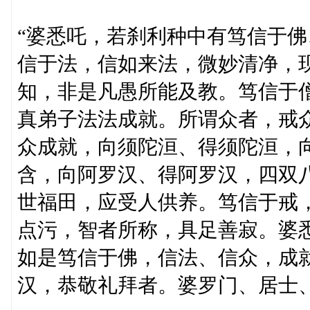
“婆悉吒，若刹利种中有笃信于
信于法，信如来法，微妙清净，
知，非是凡愚所能及教。笃信于
真弟子法法成就。所谓众者，戒
众成就，向须陀洹、得须陀洹，
含，向阿罗汉、得阿罗汉，四双
世福田，应受人供养。笃信于戒
点污，智者所称，具足善寂。婆
如是笃信于佛，信法、信众，成
汉，恭敬礼拜者。婆罗门、居士