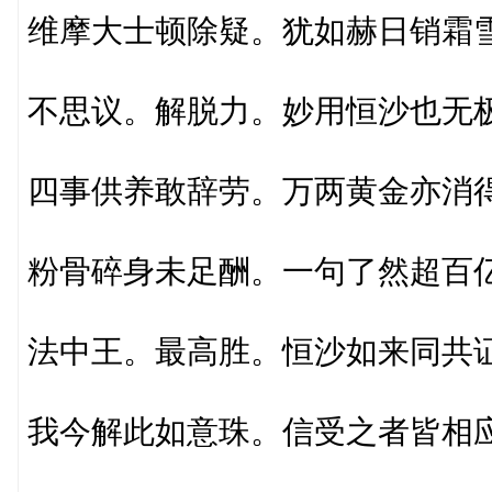
维摩大士顿除疑。犹如赫日销霜
不思议。解脱力。妙用恒沙也无
四事供养敢辞劳。万两黄金亦消
粉骨碎身未足酬。一句了然超百
法中王。最高胜。恒沙如来同共
我今解此如意珠。信受之者皆相