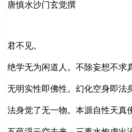
唐慎水沙门玄觉撰
君不见。
绝学无为闲道人。不除妄想不求
无明实性即佛性。幻化空身即法
法身觉了无一物。本源自性天真
五蕴浮云空去来。三毒水炮虚出