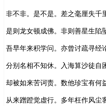
非不非。是不是。差之毫厘失千
是则龙女顿成佛。非则善星生陷
吾早年来积学问。亦曾讨疏寻经
分别名相不知休。入海算沙徒自
却被如来苦诃责。数他珍宝有何
从来蹭蹬觉虚行。多年枉作风尘