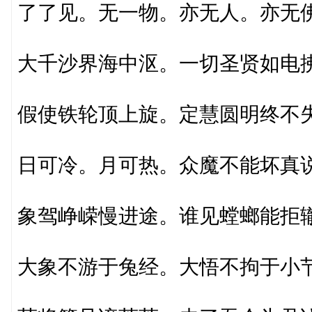
了了见。无一物。亦无人。亦无
大千沙界海中沤。一切圣贤如电
假使铁轮顶上旋。定慧圆明终不
日可冷。月可热。众魔不能坏真
象驾峥嵘慢进途。谁见螳螂能拒
大象不游于兔经。大悟不拘于小