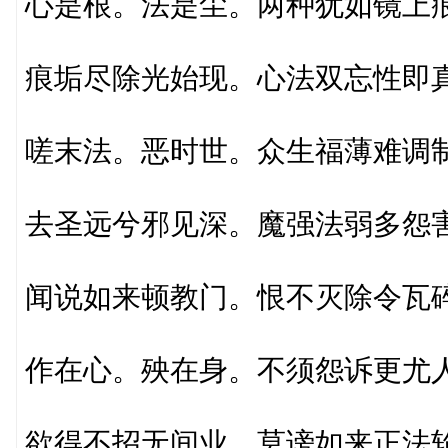
心是根。法是尘。两种犹如镜上
痕垢尽除光始现。心法双忘性即
嗟末法。恶时世。众生福薄难调
去圣远兮邪见深。魔强法弱多怨
闻说如来顿教门。恨不灭除令瓦
作在心。殃在身。不须怨诉更尤
欲得不招无间业。莫谤如来正法