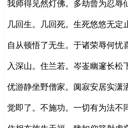
我师得见然灯佛。多劫曾为忍辱
几回生。几回死。生死悠悠无定
自从顿悟了无生。于诸荣辱何忧
入深山。住兰若。岑崟幽邃长松
优游静坐野僧家。阒寂安居实潇
觉即了。不施功。一切有为法不