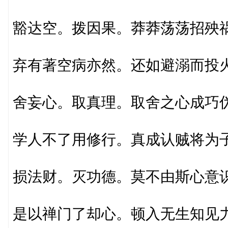
豁达空。拨因果。莽莽荡荡招殃
弃有著空病亦然。还如避溺而投
舍妄心。取真理。取舍之心成巧
学人不了用修行。真成认贼将为
损法财。灭功德。莫不由斯心意
是以禅门了却心。顿入无生知见