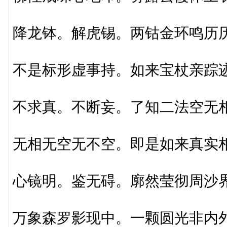
降龙钵。解虎锡。两钴金环鸣历
不是标形虚事持。如来宝杖亲踪
不求真。不断妄。了知二法空无
无相无空无不空。即是如来真实
心镜明。鉴无碍。廓然莹彻周沙
万象森罗影现中。一颗圆光非内