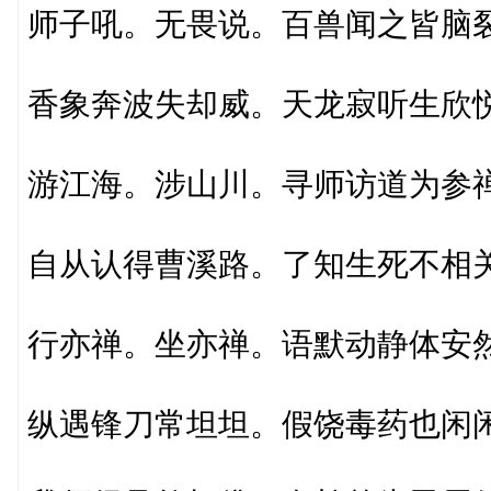
师子吼。无畏说。百兽闻之皆脑
香象奔波失却威。天龙寂听生欣
游江海。涉山川。寻师访道为参
自从认得曹溪路。了知生死不相
行亦禅。坐亦禅。语默动静体安
纵遇锋刀常坦坦。假饶毒药也闲