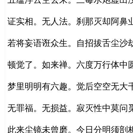
证实相。无人法。刹那灭却阿鼻
若将妄语诳众生。自招拔舌尘沙
顿觉了。如来禅。六度万行体中
梦里明明有六趣。觉后空空无大
无罪福。无损益。寂灭性中莫问
此来尘镜未曾磨。今日分明须剖