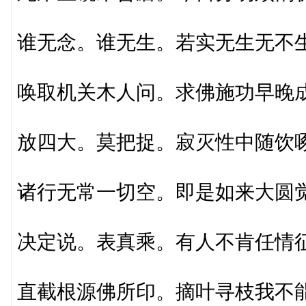
谁无念。谁无生。若实无生无不
唤取机关木人问。求佛施功早晚
放四大。莫把捉。寂灭性中随饮
诸行无常一切空。即是如来大圆
决定说。表真乘。有人不肯任情
直截根源佛所印。摘叶寻枝我不