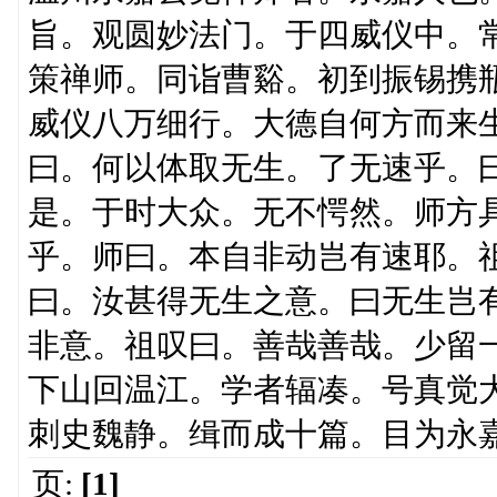
旨。观圆妙法门。于四威仪中。
策禅师。同诣曹谿。初到振锡携
威仪八万细行。大德自何方而来
曰。何以体取无生。了无速乎。
是。于时大众。无不愕然。师方
乎。师曰。本自非动岂有速耶。
曰。汝甚得无生之意。曰无生岂
非意。祖叹曰。善哉善哉。少留
下山回温江。学者辐凑。号真觉
刺史魏静。缉而成十篇。目为永
页:
[1]