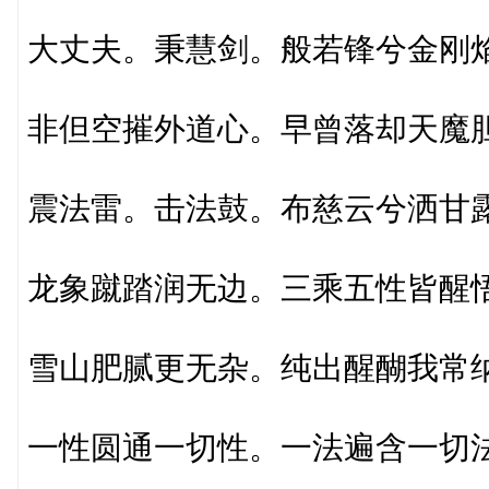
大丈夫。秉慧剑。般若锋兮金刚
非但空摧外道心。早曾落却天魔
震法雷。击法鼓。布慈云兮洒甘
龙象蹴踏润无边。三乘五性皆醒
雪山肥腻更无杂。纯出醒醐我常
一性圆通一切性。一法遍含一切