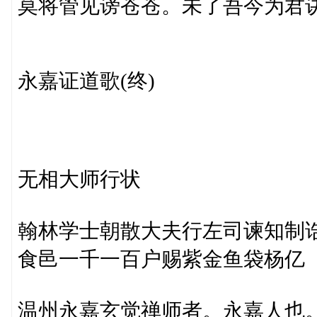
莫将管见谤苍苍。未了吾今为君
永嘉证道歌(终)
无相大师行状
翰林学士朝散大夫行左司谏知制
食邑一千一百户赐紫金鱼袋杨亿
温州永嘉玄觉禅师者。永嘉人也