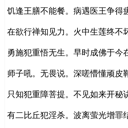
饥逢王膳不能餐。病遇医王争得
在欲行禅知见力。火中生莲终不
勇施犯重悟无生。早时成佛于今
师子吼。无畏说。深嗟懵懂顽皮
只知犯重障菩提。不见如来开秘
有二比丘犯淫杀。波离萤光增罪