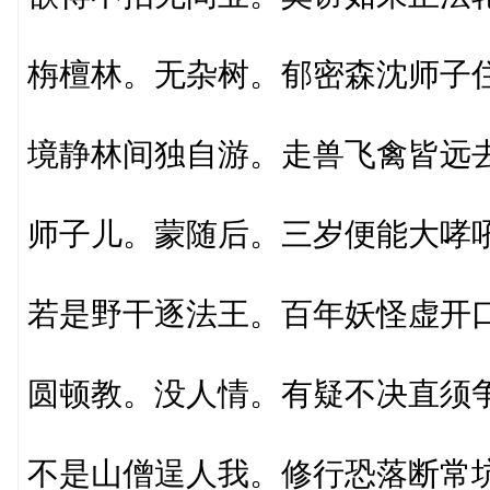
栴檀林。无杂树。郁密森沈师子
境静林间独自游。走兽飞禽皆远
师子儿。蒙随后。三岁便能大哮
若是野干逐法王。百年妖怪虚开
圆顿教。没人情。有疑不决直须
不是山僧逞人我。修行恐落断常